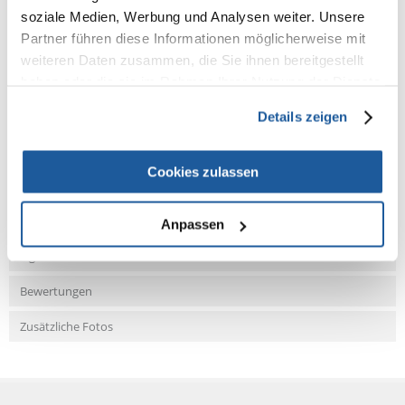
Dosierung: Täglich füttern.
soziale Medien, Werbung und Analysen weiter. Unsere
Zusammensetzung: Calciumcarbonat, getrockneter Apfel 4%.
Partner führen diese Informationen möglicherweise mit
weiteren Daten zusammen, die Sie ihnen bereitgestellt
haben oder die sie im Rahmen Ihrer Nutzung der Dienste
gesammelt haben.
Details zeigen
NEUE NACHRICHT
Cookies zulassen
Fragen und Antworten (FAQ)
Anpassen
Eigenschaften
Bewertungen
Zusätzliche Fotos