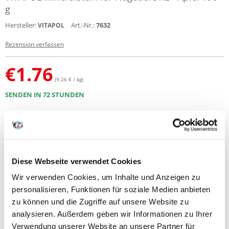
g
Hersteller:
Art.-Nr.:
7632
VITAPOL
Rezension verfassen
€
1.76
(9.26 € / kg)
SENDEN IN 72 STUNDEN
Bilder unserer Kunden
Weitere Fotos anzeigen
Produktbeschreibung
Diese Webseite verwendet Cookies
Mineralergänzung zur täglichen Ernährung mit dem essentiellen
Wir verwenden Cookies, um Inhalte und Anzeigen zu
Mineralstoff Calcium für die richtige Entwicklung, Wachstum und Leben.
Von den ersten Lebenstagen an ist es für das korrekte Wachstum von
personalisieren, Funktionen für soziale Medien anbieten
Knochen, Zähnen und anderen Strukturen, die Kalzium benötigen,
zu können und die Zugriffe auf unsere Website zu
verantwortlich. Es beugt Rachitis vor.
analysieren. Außerdem geben wir Informationen zu Ihrer
Verwendung unserer Website an unsere Partner für