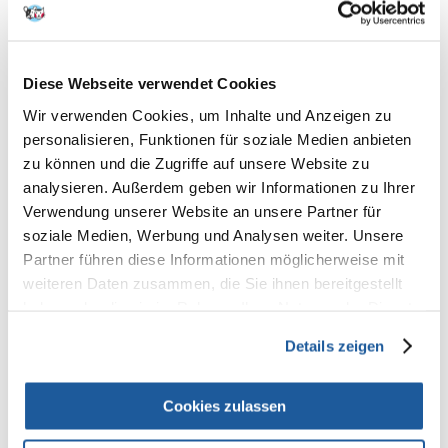
100% KUNDEN EMPFEHLEN DIESES PRODUKT
REZENSION VERFASSEN
Recommend
Diese Webseite verwendet Cookies
Produktbeschreibung
Wir verwenden Cookies, um Inhalte und Anzeigen zu
Mineral Ergänzung zu den täglichen deta mit dem Mineral Calcium, die
personalisieren, Funktionen für soziale Medien anbieten
für die ordnungsgemäße Entwicklung, Wachstum und Leben wesentlich
zu können und die Zugriffe auf unsere Website zu
ist. Es ist von den ersten Lebenstagen an für das richtige Wachstum von
analysieren. Außerdem geben wir Informationen zu Ihrer
Knochen, Krallen, Federn und anderen Strukturen verantwortlich, die
das Vorhandensein von Kalzium erfordern. Beugt Rachitis vor.
Verwendung unserer Website an unsere Partner für
soziale Medien, Werbung und Analysen weiter. Unsere
Mineralfuttermittel.
Partner führen diese Informationen möglicherweise mit
weiteren Daten zusammen, die Sie ihnen bereitgestellt
Zusammensetzung:
Calciumcarbonat, getrocknete Orangenschalen
haben oder die sie im Rahmen Ihrer Nutzung der Dienste
(4%). Technologische Zusatzstoffe: Konservierungsmittel.
gesammelt haben.
Details zeigen
Analytische Bestandteile:
Calcium (Ca) min. 36,3%, Calcium (Ca) max.
40,8%, Phosphor (P) min. 0,01%, Natrium (Na) min. 0,01%, Natrium (Na)
max. 0,61%.
Cookies zulassen