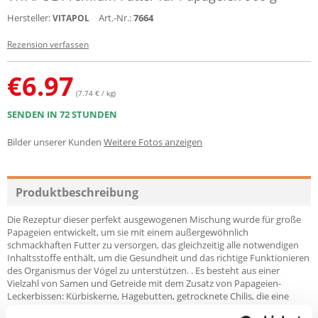
Hersteller:
Art.-Nr.:
7664
VITAPOL
Rezension verfassen
€
6.97
(7.74 € / kg)
SENDEN IN 72 STUNDEN
Bilder unserer Kunden
Weitere Fotos anzeigen
Produktbeschreibung
Die Rezeptur dieser perfekt ausgewogenen Mischung wurde für große
Papageien entwickelt, um sie mit einem außergewöhnlich
schmackhaften Futter zu versorgen, das gleichzeitig alle notwendigen
Inhaltsstoffe enthält, um die Gesundheit und das richtige Funktionieren
des Organismus der Vögel zu unterstützen. . Es besteht aus einer
Vielzahl von Samen und Getreide mit dem Zusatz von Papageien-
Leckerbissen: Kürbiskerne, Hagebutten, getrocknete Chilis, die eine
Delikatesse für Papageien sind. Nüsse sind eine gute Quelle für Proteine,