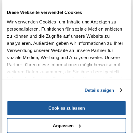
100% KUNDEN EMPFEHLEN DIESES PRODUKT
REZENSION VERFASSEN
Diese Webseite verwendet Cookies
Recommend
Wir verwenden Cookies, um Inhalte und Anzeigen zu
personalisieren, Funktionen für soziale Medien anbieten
Produktbeschreibung
zu können und die Zugriffe auf unsere Website zu
analysieren. Außerdem geben wir Informationen zu Ihrer
Die Hygiene des weichen Fells ist für Chinchillas von großer Bedeutung.
Verwendung unserer Website an unsere Partner für
Sandbäder sorgen dafür, dass das dichte Fell dieser Nager sauber,
gesund und schön bleibt. Die Bäder sorgen dafür, dass das Fell nicht
soziale Medien, Werbung und Analysen weiter. Unsere
stumpf oder brüchig wird. Der Sand absorbiert auch Feuchtigkeit,
Partner führen diese Informationen möglicherweise mit
Schmutz und Fett aus dem Fell.
weiteren Daten zusammen, die Sie ihnen bereitgestellt
haben oder die sie im Rahmen Ihrer Nutzung der Dienste
Vitapol-Sand wird bei 100 °C wärmebehandelt, um Bakterien abzutöten.
gesammelt haben.
Details zeigen
Gewicht: 5,1 kg.
Dosierung: 2-3 Mal pro Woche
Cookies zulassen
Zusammensetzung: Sand
Anpassen