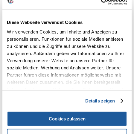
100% KUNDEN EMPFEHLEN DIESES PRODUKT
REZENSION VERFASSEN
Recommend
Diese Webseite verwendet Cookies
Produktbeschreibung
Wir verwenden Cookies, um Inhalte und Anzeigen zu
personalisieren, Funktionen für soziale Medien anbieten
Ein Smacker, der eine wertvolle Quelle für hochwertiges pflanzliches
zu können und die Zugriffe auf unsere Website zu
Eiweiß ist. Alfalfa liefert auch große Mengen an Beta-Carotin, die
Vitamine B, C, D, E und K sowie die Mineralsalze Kalium, Eisen, Kalzium
analysieren. Außerdem geben wir Informationen zu Ihrer
und Phosphor. Die granulierte Form fördert den Abrieb der Zähne von
Verwendung unserer Website an unsere Partner für
Nagetieren und Kaninchen.
soziale Medien, Werbung und Analysen weiter. Unsere
Partner führen diese Informationen möglicherweise mit
Anwendung: Als Snack füttern.
weiteren Daten zusammen, die Sie ihnen bereitgestellt
Zusammensetzung: granuliertes Luzernenmehl, Weizen,
haben oder die sie im Rahmen Ihrer Nutzung der Dienste
Weizenkornmehl.
gesammelt haben.
Details zeigen
Inhalt der analytischen Bestandteile
Rohprotein % (min) : 17,3
rohe Öle und Fette % (min) : 5,5
Cookies zulassen
Rohfaser % (max) : 12,6
Rohasche % (max) : 5,8
Feuchtigkeit % (max) : 12