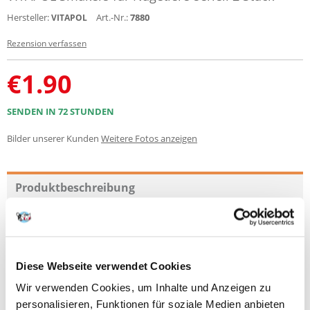
Hersteller:
Art.-Nr.:
7880
VITAPOL
Rezension verfassen
€
1.90
SENDEN IN 72 STUNDEN
Bilder unserer Kunden
Weitere Fotos anzeigen
Produktbeschreibung
Smaker sorgen für Abwechslung und ergänzen die Ernährung von
Nagetieren
Allesfresser wie Hamster, Mäuse und Ratten. Die Zugabe von gelbem
Käse macht ihn begehrlich und liefert so nahrhaftes Eiweiß. Die
Leinsamen reichern den Snack mit den Vitaminen B1, B6, Magnesium,
Diese Webseite verwendet Cookies
Eisen und Zink an und schützen zusätzlich das Verdauungssystem und
Wir verwenden Cookies, um Inhalte und Anzeigen zu
unterstützen dessen Arbeit.
personalisieren, Funktionen für soziale Medien anbieten