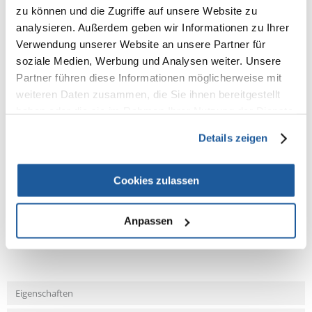
zu können und die Zugriffe auf unsere Website zu
analysieren. Außerdem geben wir Informationen zu Ihrer
Zutaten:
Weizen (47,5%), Weizenkornmehl, Leinsamen (3%),
gefriergetrockneter Käse (1,5%), Pastinake (1%), Hefe.
Verwendung unserer Website an unsere Partner für
soziale Medien, Werbung und Analysen weiter. Unsere
Analytische Bestandteile:
Rohprotein (Kjeldahl-Methode) min. 10,2%,
Partner führen diese Informationen möglicherweise mit
Rohfett min. 0,01%, Rohfaser max. 3,8%, Rohasche max. 2,4%,
Feuchtigkeit max. 12%
weiteren Daten zusammen, die Sie ihnen bereitgestellt
haben oder die sie im Rahmen Ihrer Nutzung der Dienste
Zur Fütterung als Ergänzungsfuttermittel zum Grundfutter.
gesammelt haben.
Details zeigen
Cookies zulassen
NEUE NACHRICHT
Anpassen
Fragen und Antworten (FAQ)
Eigenschaften