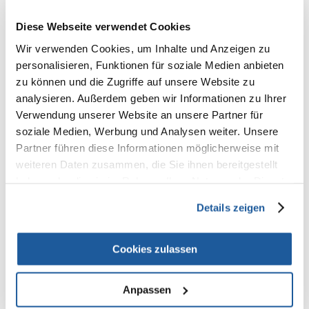
100% KUNDEN EMPFEHLEN DIESES PRODUKT
REZENSION VERFASSEN
Diese Webseite verwendet Cookies
Recommend
Wir verwenden Cookies, um Inhalte und Anzeigen zu
personalisieren, Funktionen für soziale Medien anbieten
Produktbeschreibung
zu können und die Zugriffe auf unsere Website zu
Calciumwürfel für Nager und Kaninchen. Liefert die für die richtige
analysieren. Außerdem geben wir Informationen zu Ihrer
Entwicklung gesunder Zähne und Knochen erforderlichen Mineralien. Es
Verwendung unserer Website an unsere Partner für
befriedigt perfekt das natürliche Bedürfnis von Nagetieren, zu kauen
soziale Medien, Werbung und Analysen weiter. Unsere
und ihre Schneidezähne zu reiben. Enthält wichtige Mineralien und
Spurenelemente, die für die Ernährung der Tiere unerlässlich sind.
Partner führen diese Informationen möglicherweise mit
weiteren Daten zusammen, die Sie ihnen bereitgestellt
- Verbessert die Funktion des Skelettsystems der Nagetiere.
haben oder die sie im Rahmen Ihrer Nutzung der Dienste
- Ein völlig natürliches, schmackhaftes und leicht verdauliches Produkt.
gesammelt haben.
Details zeigen
- Das Zupfen von Kalk stärkt die Zähne, befriedigt den Kautrieb und
schleift die nachwachsenden Zähne.
Cookies zulassen
Das Paket enthält eine Halterung zur Befestigung im Käfig.
Anpassen