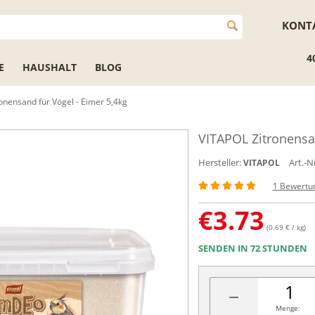
KONT
4
E
HAUSHALT
BLOG
onensand für Vögel - Eimer 5,4kg
VITAPOL Zitronensan
Hersteller:
Art.-Nr
VITAPOL
1 Bewertu
€
3.73
(0.69 € / kg)
SENDEN IN 72 STUNDEN
−
Menge: