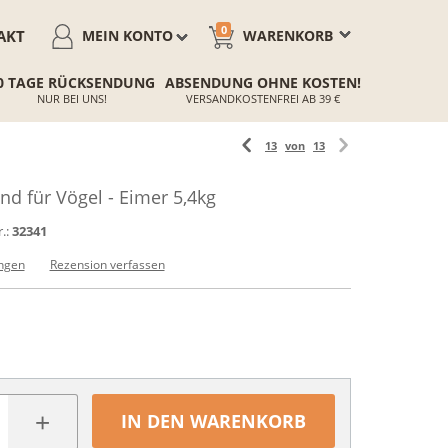
0
AKT
MEIN KONTO
WARENKORB
0 TAGE RÜCKSENDUNG
ABSENDUNG OHNE KOSTEN!
NUR BEI UNS!
VERSANDKOSTENFREI AB 39 €
13
von
13
d für Vögel - Eimer 5,4kg
.:
32341
ngen
Rezension verfassen
+
IN DEN WARENKORB