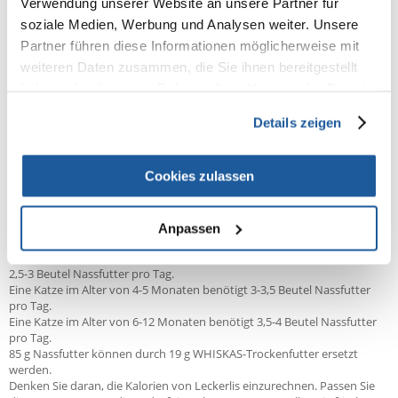
Verwendung unserer Website an unsere Partner für
Produkts aus.
soziale Medien, Werbung und Analysen weiter. Unsere
Kalorien
: 73 kcal/85 g
Partner führen diese Informationen möglicherweise mit
Zusatzstoffe / 1 kg:
Nahrungsergänzungsmittel: Vitamin C: 900 mg,
weiteren Daten zusammen, die Sie ihnen bereitgestellt
Vitamin D₃: 200 IU, Vitamin E: 140 mg, Taurin: 1100 mg, Kupfer
haben oder die sie im Rahmen Ihrer Nutzung der Dienste
(Kupfer(II)-sulfat, Pentahydrat): 1,5 mg, Jod (Calciumjodat, wasserfrei):
0,42 mg, Eisen (Eisen(II)-sulfat, Monohydrat): 21,0 mg, Mangan
gesammelt haben.
Details zeigen
(Mangansulfat, Monohydrat): 4,2 mg, Zink (Zinksulfat, Monohydrat):
28,2 mg; Technologische Zusatzstoffe: Cassia-Gummi: 2070 mg.
Analytische Bestandteile (%):
Eiweiß: 14,0; Fettgehalt: 2,6;
Cookies zulassen
anorganische Stoffe: 1,5; Rohfaser: 0,20; Feuchtigkeit: 80,2; Calcium: 0,20.
Fütterung:
Empfohlene tägliche Futtermenge. Wir empfehlen die Fütterung von
Anpassen
Whiskas complete Nass- und Trockenfutter für Katzen.
Eine Katze von der Entwöhnung bis zum Alter von 3 Monaten benötigt
2,5-3 Beutel Nassfutter pro Tag.
Eine Katze im Alter von 4-5 Monaten benötigt 3-3,5 Beutel Nassfutter
pro Tag.
Eine Katze im Alter von 6-12 Monaten benötigt 3,5-4 Beutel Nassfutter
pro Tag.
85 g Nassfutter können durch 19 g WHISKAS-Trockenfutter ersetzt
werden.
Denken Sie daran, die Kalorien von Leckerlis einzurechnen. Passen Sie