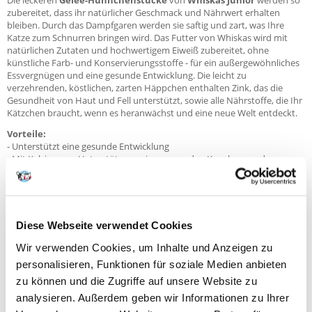
Die leckeren
Gelee-Hühnchenstücke
von
Whiskas Junior
werden so
zubereitet, dass ihr natürlicher Geschmack und Nährwert erhalten
bleiben. Durch das Dampfgaren werden sie saftig und zart, was Ihre
Katze zum Schnurren bringen wird. Das Futter von Whiskas wird mit
natürlichen Zutaten und hochwertigem Eiweiß zubereitet, ohne
künstliche Farb- und Konservierungsstoffe - für ein außergewöhnliches
Essvergnügen und eine gesunde Entwicklung. Die leicht zu
verzehrenden, köstlichen, zarten Häppchen enthalten Zink, das die
Gesundheit von Haut und Fell unterstützt, sowie alle Nährstoffe, die Ihr
Kätzchen braucht, wenn es heranwächst und eine neue Welt entdeckt.
Vorteile:
- Unterstützt eine gesunde Entwicklung
- Mit Kalzium zur Unterstützung einer gesunden Knochen- und
Zahnentwicklung
- 100% vollständige und ausgewogene Nahrung
- Hergestellt aus natürlichen Zutaten
- Hochwertige ProteineHochwertiges Eiweiß
- Ohne künstliche Farb- und Aromastoffe
Diese Webseite verwendet Cookies
- Mit Zink, das für eine gesunde Haut und ein gesundes Fell wichtig ist
- Leicht zu verzehrende, leckere und zarte Häppchen
Wir verwenden Cookies, um Inhalte und Anzeigen zu
personalisieren, Funktionen für soziale Medien anbieten
Zutaten
: Fleisch und Erzeugnisse tierischen Ursprungs (25%, 100%
natürlich*; davon 4% Hühnerteile**), pflanzliche Eiweißextrakte,
zu können und die Zugriffe auf unsere Website zu
Mineralstoffe, Zucker, Erzeugnisse pflanzlichen Ursprungs. *Zutaten
analysieren. Außerdem geben wir Informationen zu Ihrer
natürlichen Ursprungs. **Die Teilstücke machen in der Regel 40% des