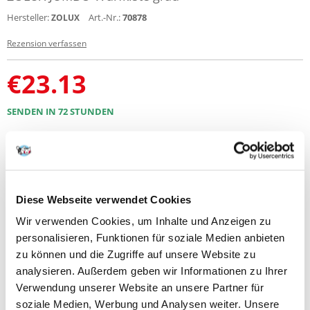
Hersteller:
Art.-Nr.:
70878
ZOLUX
Rezension verfassen
€
23.13
SENDEN IN 72 STUNDEN
Bilder unserer Kunden
Weitere Fotos anzeigen
Produktbeschreibung
Diese Webseite verwendet Cookies
ZOLUX JUMBO Katzentoilette Farbe grau
Wir verwenden Cookies, um Inhalte und Anzeigen zu
personalisieren, Funktionen für soziale Medien anbieten
Breiter und hoher Rahmen verhindert das Austreten von Streu.
zu können und die Zugriffe auf unsere Website zu
Separate Unterseite ermöglicht eine bequeme und gründliche Reinigung
analysieren. Außerdem geben wir Informationen zu Ihrer
der Katzentoilette. Die abgesenkte Schwelle an der Vorderseite
Verwendung unserer Website an unsere Partner für
erleichtert älteren Katzen und Kätzchen das Betreten der Katzentoilette.
soziale Medien, Werbung und Analysen weiter. Unsere