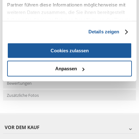
Partner führen diese Informationen möglicherweise mit
weiteren Daten zusammen, die Sie ihnen bereitgestellt
haben oder die sie im Rahmen Ihrer Nutzung der Dienste
NEUE NACHRICHT
gesammelt haben.
Details zeigen
Fragen und Antworten (FAQ)
Cookies zulassen
Anpassen
Eigenschaften
Bewertungen
Zusätzliche Fotos
VOR DEM KAUF