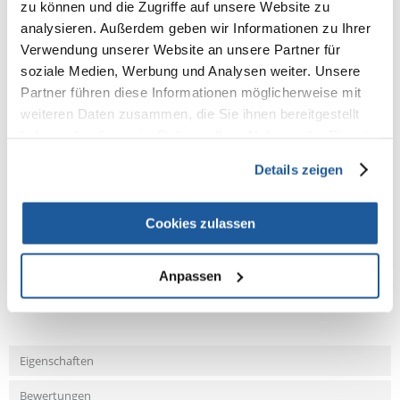
100% KUNDEN EMPFEHLEN DIESES PRODUKT
zu können und die Zugriffe auf unsere Website zu
analysieren. Außerdem geben wir Informationen zu Ihrer
REZENSION VERFASSEN
Verwendung unserer Website an unsere Partner für
Recommend
soziale Medien, Werbung und Analysen weiter. Unsere
Produktbeschreibung
Partner führen diese Informationen möglicherweise mit
weiteren Daten zusammen, die Sie ihnen bereitgestellt
Neo Nigha 78x48x64,5 cm
haben oder die sie im Rahmen Ihrer Nutzung der Dienste
gesammelt haben.
Details zeigen
Cookies zulassen
NEUE NACHRICHT
Anpassen
Fragen und Antworten (FAQ)
Eigenschaften
Bewertungen