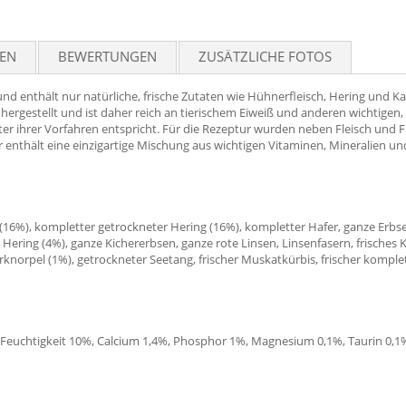
TEN
BEWERTUNGEN
ZUSÄTZLICHE FOTOS
und enthält nur natürliche, frische Zutaten wie Hühnerfleisch, Hering und K
hergestellt und ist daher reich an tierischem Eiweiß und anderen wichtige
tter ihrer Vorfahren entspricht. Für die Rezeptur wurden neben Fleisch und
er enthält eine einzigartige Mischung aus wichtigen Vitaminen, Mineralien 
 (16%), kompletter getrockneter Hering (16%), kompletter Hafer, ganze Erbs
r Hering (4%), ganze Kichererbsen, ganze rote Linsen, Linsenfasern, frische
knorpel (1%), getrockneter Seetang, frischer Muskatkürbis, frischer komplett
 Feuchtigkeit 10%, Calcium 1,4%, Phosphor 1%, Magnesium 0,1%, Taurin 0