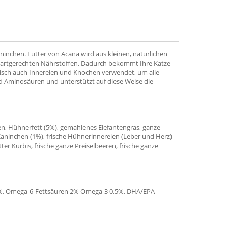
aninchen. Futter von Acana wird aus kleinen, natürlichen
n, artgerechten Nährstoffen. Dadurch bekommt Ihre Katze
 Fisch auch Innereien und Knochen verwendet, um alle
und Aminosäuren und unterstützt auf diese Weise die
en, Hühnerfett (5%), gemahlenes Elefantengras, ganze
s Kaninchen (1%), frische Hühnerinnereien (Leber und Herz)
er Kürbis, frische ganze Preiselbeeren, frische ganze
,1%, Omega-6-Fettsäuren 2% Omega-3 0,5%, DHA/EPA