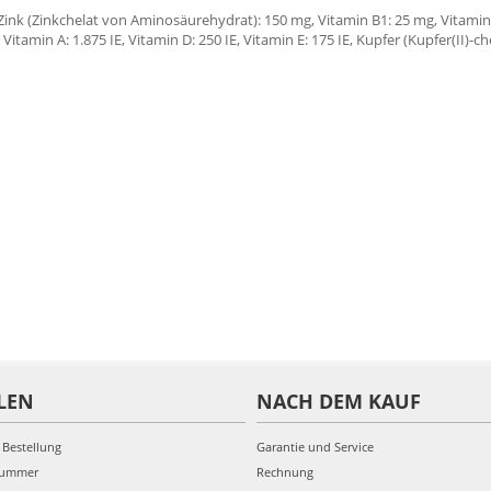
Zink (Zinkchelat von Aminosäurehydrat): 150 mg, Vitamin B1: 25 mg, Vitamin B
 Vitamin A: 1.875 IE, Vitamin D: 250 IE, Vitamin E: 175 IE, Kupfer (Kupfer(II)
LEN
NACH DEM KAUF
 Bestellung
Garantie und Service
nummer
Rechnung