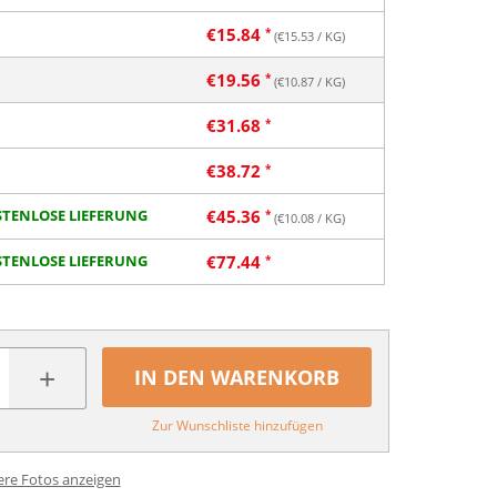
€
15.84
(€
15.53
/ KG)
€
19.56
(€
10.87
/ KG)
€
31.68
€
38.72
TENLOSE LIEFERUNG
€
45.36
(€
10.08
/ KG)
TENLOSE LIEFERUNG
€
77.44
+
IN DEN WARENKORB
Zur Wunschliste hinzufügen
ere Fotos anzeigen