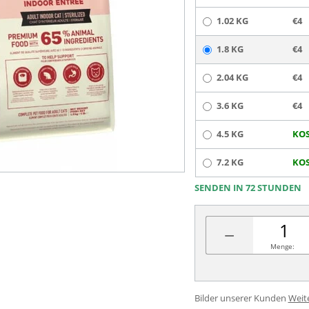
1.02 KG
€4
1.8 KG
€4
2.04 KG
€4
3.6 KG
€4
4.5 KG
KOS
7.2 KG
KOS
SENDEN IN 72 STUNDEN
−
Menge:
Bilder unserer Kunden
Weit