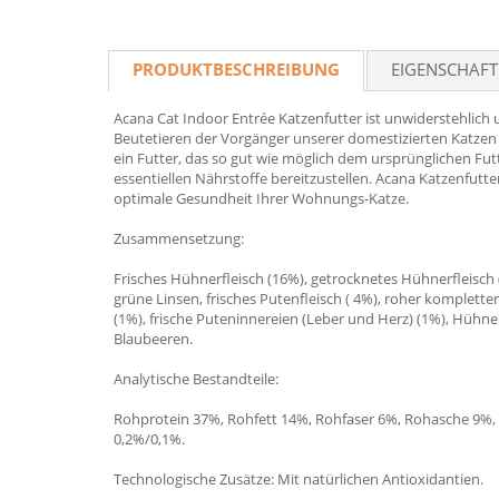
PRODUKTBESCHREIBUNG
EIGENSCHAF
Acana Cat Indoor Entrée Katzenfutter ist unwiderstehlich 
Beutetieren der Vorgänger unserer domestizierten Katzen 
ein Futter, das so gut wie möglich dem ursprünglichen Fu
essentiellen Nährstoffe bereitzustellen. Acana Katzenfutt
optimale Gesundheit Ihrer Wohnungs-Katze.
Zusammensetzung:
Frisches Hühnerfleisch (16%), getrocknetes Hühnerfleisch
grüne Linsen, frisches Putenfleisch ( 4%), roher komplette
(1%), frische Puteninnereien (Leber und Herz) (1%), Hühner
Blaubeeren.
Analytische Bestandteile:
Rohprotein 37%, Rohfett 14%, Rohfaser 6%, Rohasche 9%,
0,2%/0,1%.
Technologische Zusätze: Mit natürlichen Antioxidantien.