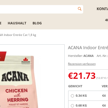
KONT
4
E
HAUSHALT
BLOG
A Indoor Entrée Cat 1,8 kg
ACANA Indoor Entré
Hersteller:
Art.-Nr.:
ACANA
Rezension verfassen
€
21.73
(12.07 € /
GEWICHT
VER
0.34 KG
€4
0.68 KG
€4