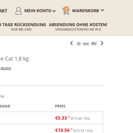
0
AKT
MEIN KONTO
WARENKORB
0 TAGE RÜCKSENDUNG
ABSENDUNG OHNE KOSTEN!
NUR BEI UNS!
VERSANDKOSTENFREI AB 39 €
33
von
963
e Cat 1,8 kg
65253
 kg)
SAND
PREIS
€
5.33
(€
15.68
/ KG)
€
10.56
(€
15.53
/ KG)