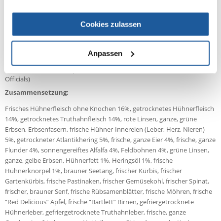
Protein von Huhn und Fisch
Mit allen wichtigen Vitaminen, Spurenelementen und Mineralstoffen
Cookies zulassen
Natürliche Antioxidantien und Phytonnährstoffe
Mit Glucosamin und Chrondroitin für die Gelenkgesundheit
Mit Omega-3- und Omega-6-Fettsäuren für gesunde Haut und schönes
Anpassen
Fell
Nach AAFCO-Nährstoffprofil (Association of American Feed Control
Officials)
Zusammensetzung:
Frisches Hühnerfleisch ohne Knochen 16%, getrocknetes Hühnerfleisch
14%, getrocknetes Truthahnfleisch 14%, rote Linsen, ganze, grüne
Erbsen, Erbsenfasern, frische Hühner-Innereien (Leber, Herz, Nieren)
5%, getrockneter Atlantikhering 5%, frische, ganze Eier 4%, frische, ganze
Flunder 4%, sonnengereiftes Alfalfa 4%, Feldbohnen 4%, grüne Linsen,
ganze, gelbe Erbsen, Hühnerfett 1%, Heringsöl 1%, frische
Hühnerknorpel 1%, brauner Seetang, frischer Kürbis, frischer
Gartenkürbis, frische Pastinaken, frischer Gemüsekohl, frischer Spinat,
frischer, brauner Senf, frische Rübsamenblätter, frische Möhren, frische
“Red Delicious” Äpfel, frische “Bartlett” Birnen, gefriergetrocknete
Hühnerleber, gefriergetrocknete Truthahnleber, frische, ganze