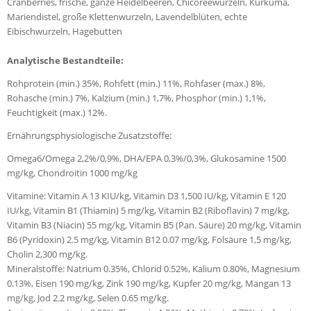
Cranberries, frische, ganze Heidelbeeren, Chicoréewurzeln, Kurkuma,
Mariendistel, große Klettenwurzeln, Lavendelblüten, echte
Eibischwurzeln, Hagebutten
Analytische Bestandteile:
Rohprotein (min.) 35%, Rohfett (min.) 11%, Rohfaser (max.) 8%,
Rohasche (min.) 7%, Kalzium (min.) 1,7%, Phosphor (min.) 1,1%,
Feuchtigkeit (max.) 12%.
Ernährungsphysiologische Zusatzstoffe:
Omega6/Omega 2,2%/0,9%, DHA/EPA 0,3%/0,3%, Glukosamine 1500
mg/kg, Chondroitin 1000 mg/kg
Vitamine: Vitamin A 13 KIU/kg, Vitamin D3 1,500 IU/kg, Vitamin E 120
IU/kg, Vitamin B1 (Thiamin) 5 mg/kg, Vitamin B2 (Riboflavin) 7 mg/kg,
Vitamin B3 (Niacin) 55 mg/kg, Vitamin B5 (Pan. Säure) 20 mg/kg, Vitamin
B6 (Pyridoxin) 2.5 mg/kg, Vitamin B12 0.07 mg/kg, Folsäure 1,5 mg/kg,
Cholin 2,300 mg/kg.
Mineralstoffe: Natrium 0.35%, Chlorid 0.52%, Kalium 0.80%, Magnesium
0.13%, Eisen 190 mg/kg, Zink 190 mg/kg, Kupfer 20 mg/kg, Mangan 13
mg/kg, Jod 2.2 mg/kg, Selen 0.65 mg/kg.