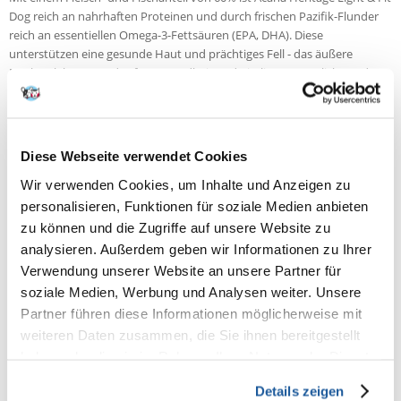
Dog reich an nahrhaften Proteinen und durch frischen Pazifik-Flunder
reich an essentiellen Omega-3-Fettsäuren (EPA, DHA). Diese
unterstützen eine gesunde Haut und prächtiges Fell - das äußere
Merkmal Ihres Hundes für Gesundheit und Vitalität. Zusätzlich werden
die Abwehrkräfte Ihres Hundes gestärkt. Wertvolles Glucosamin und
Chondroitin unterstützen die Gelenkgesundheit und den
Bewegungsapparat des Hundes. Biologische Meeres- und Wildpflanzen
wie z.B. Wacholderbeeren, Engelwurz und rote Himbeerblätter bieten
Diese Webseite verwendet Cookies
eine reiche Quelle an Vitaminen, Mineralien, Spurenelementen,
Wir verwenden Cookies, um Inhalte und Anzeigen zu
Antioxidantien und Phytonnährstoffen, die den Stoffwechsel fördern.
personalisieren, Funktionen für soziale Medien anbieten
In einer familieneigenen, prämierten Prdouktionsstätte in Kanada aus
zu können und die Zugriffe auf unsere Website zu
frischen und regionalen Zutaten hergestellt, hält das getreidefreie Acana
analysieren. Außerdem geben wir Informationen zu Ihrer
Trockenfutter Ihren Hund glücklich, gesund und stark.
Verwendung unserer Website an unsere Partner für
Auf die Zugabe künstlicher Farb-, Geschmacks- und
soziale Medien, Werbung und Analysen weiter. Unsere
Konservierungsstoffe wird bei Acana Heritage Light & Fit Dog
Partner führen diese Informationen möglicherweise mit
Hundefutter komplett verzichtet.
weiteren Daten zusammen, die Sie ihnen bereitgestellt
Das Acana Trockenfutter zeichnet sich aus durch:
haben oder die sie im Rahmen Ihrer Nutzung der Dienste
Speziell für übergewichtige Hunde entwickelt
gesammelt haben.
Details zeigen
Hoher Fleisch- und Fischanteil von über 60%