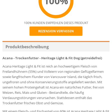
100%
100% KUNDEN EMPFEHLEN DIESES PRODUKT
REZENSION VERFASSEN
Recommend
Produktbeschreibung
Acana - Trockenfutter - Heritage Light & Fit Dog (getreidefrei)
Acana Heritage Light & Fit ist reich an hochwertigem Fleisch von
Freilandhühnern (55%) und Volleiern von regionalen Geflügelfarmen
sowie fangfrischem Flunder von Vancouver Island, die täglich frisch,
ungefroren und ohne Konservierungsstoffe angeliefert werden. Mit
seinem hohen Proteingehalt ist Acana ein natürliches Futter, frei von
Weizen, Reis, Mais und Gluten - Bestandteile, die häufig
Verdauungsstörungen verursachen. Stattdessen enthält das
Trockenfutter frisches Obst und Gemüse.
Mit einem Fleisch- und Fischanteil von 60% ist Acana Heritage Light & Fit