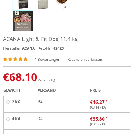
ACANA Light & Fit Dog 11.4 kg
Hersteller:
Art.-Nr.:
42423
ACANA
1 Bewertungen
Rezension verfassen
€
68.10
(5.97 € / kg)
GEWICHT
VERSAND
PREIS
2 KG
€4
€
16.27
(€
8.14
/ KG)
4 KG
€4
€
35.80
(€
8.95
/ KG)