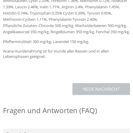
Aminosäuren: Lysin 2.33%, Threonin 1.36%, Methionin 0.72%, Isoleucin
1.39%, Leucin 2.46%, Valin 1.71%, Arginin 2.4%, Phenylalanin 1.45%,
Histidin 0.74%, Tryptophan 0.35% Cystin 0.39%, Tyrosin 0.95%,
Methionin-Cystein 1,11%, Phenylalanin-Tyrosin 2.40%.
Pflanzliche Zutaten: Chicorée 500 mg/kg, Wacholderbeeren 500 mg/kg,
Angelikawurzel 350 mg/kg, Ringelblumen 350 mg/kg, Fenchel 350 mg/kg,
Pfefferminzblatt 300 mg/kg, Lavendel 150 mg/kg.
Acana Hundenahrung ist für Hunde aller Rassen und in allen
Lebensphasen geeignet.
NEUE NACHRICHT
Fragen und Antworten (FAQ)