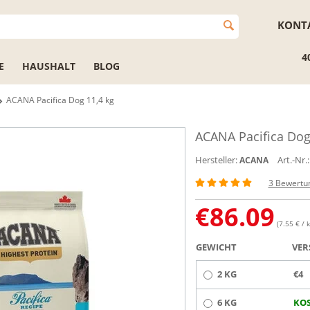
KONT
4
E
HAUSHALT
BLOG
ACANA Pacifica Dog 11,4 kg
ACANA Pacifica Dog
Hersteller:
Art.-Nr.:
ACANA
3 Bewertu
€
86.09
(7.55 € / k
GEWICHT
VER
2 KG
€4
6 KG
KOS