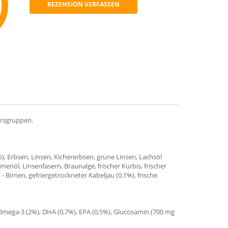
REZENSION VERFASSEN
mmend
ersgruppen.
%), Erbsen, Linsen, Kichererbsen, grüne Linsen, Lachsöl
menöl, Linsenfasern, Braunalge, frischer Kürbis, frischer
“ - Birnen, gefriergetrockneter Kabeljau (0,1%), frische
 Omega-3 (2%), DHA (0,7%), EPA (0,5%), Glucosamin (700 mg