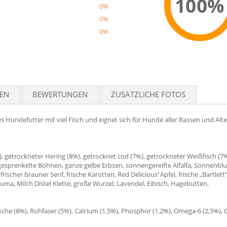
100%
0%
0%
0%
Reco
TEN
BEWERTUNGEN
ZUSÄTZLICHE FOTOS
es Hundefutter mit viel Fisch und eignet sich für Hunde aller Rassen und Alt
%), getrockneter Hering (8%), getrocknet cod (7%), getrockneter Weißfisch (7
, gesprenkelte Bohnen, ganze gelbe Erbsen, sonnengereifte Alfalfa, Sonnenblu
frischer brauner Senf, frische Karotten, Red Delicious‘ Äpfel, frische „Bartlett
uma, Milch Distel Klette, große Wurzel, Lavendel, Eibisch, Hagebutten.
sche (8%), Rohfaser (5%), Calcium (1,5%), Phosphor (1,2%), Omega-6 (2,5%),