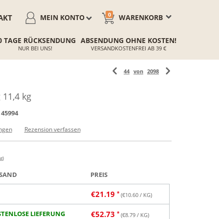
0
AKT
MEIN KONTO
WARENKORB
0 TAGE RÜCKSENDUNG
ABSENDUNG OHNE KOSTEN!
NUR BEI UNS!
VERSANDKOSTENFREI AB 39 €
44
von
2098
 11,4 kg
45994
ngen
Rezension verfassen
g)
SAND
PREIS
€
21.19
(€
10.60
/ KG)
TENLOSE LIEFERUNG
€
52.73
(€
8.79
/ KG)