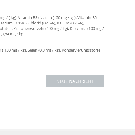
 mg / ( kg), Vitamin B3 (Niacin) (150 mg / kg), Vitamin B5
 Natrium (0,45%), Chlorid (0,45%), Kalium (0,75%),
e Zutaten: Zichorienwurzeln (400 mg / kg), Kurkuma (100 mg /
(0,84 mg / kg).
k ( 150 mg / kg), Selen (0,3 mg / kg). Konservierungsstoffe:
NEUE NACHRICHT