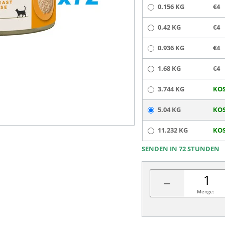
0.156 KG
€4
0.42 KG
€4
0.936 KG
€4
1.68 KG
€4
3.744 KG
KOS
5.04 KG
KOS
11.232 KG
KOS
SENDEN IN 72 STUNDEN
−
Menge: