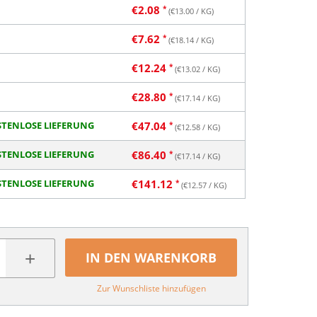
€
2.08
(€
13.00
/ KG)
€
7.62
(€
18.14
/ KG)
€
12.24
(€
13.02
/ KG)
€
28.80
(€
17.14
/ KG)
TENLOSE LIEFERUNG
€
47.04
(€
12.58
/ KG)
TENLOSE LIEFERUNG
€
86.40
(€
17.14
/ KG)
TENLOSE LIEFERUNG
€
141.12
(€
12.57
/ KG)
+
IN DEN WARENKORB
Zur Wunschliste hinzufügen