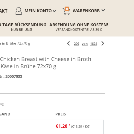
0
AKT
MEIN KONTO
WARENKORB
0 TAGE RÜCKSENDUNG
ABSENDUNG OHNE KOSTEN!
NUR BEI UNS!
VERSANDKOSTENFREI AB 39 €
e in Brühe 72x70 g
209
von
1624
Chicken Breast with Cheese in Broth
Käse in Brühe 72x70 g
r.:
20007033
 kg)
SAND
PREIS
€
1.28
(€
18.29
/ KG)