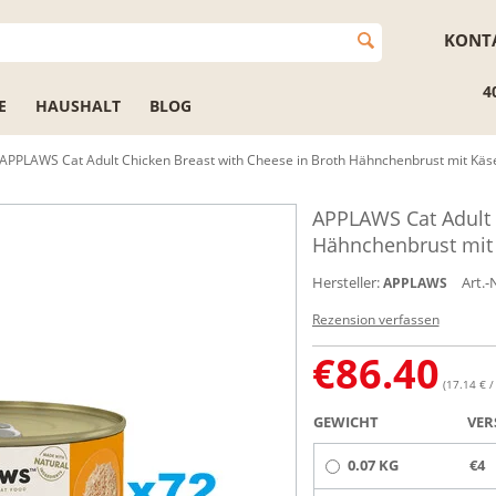
KONT
4
E
HAUSHALT
BLOG
APPLAWS Cat Adult Chicken Breast with Cheese in Broth Hähnchenbrust mit Käs
APPLAWS Cat Adult 
Hähnchenbrust mit 
Hersteller:
Art.-N
APPLAWS
Rezension verfassen
€
86.40
(17.14 € /
GEWICHT
VER
0.07 KG
€4