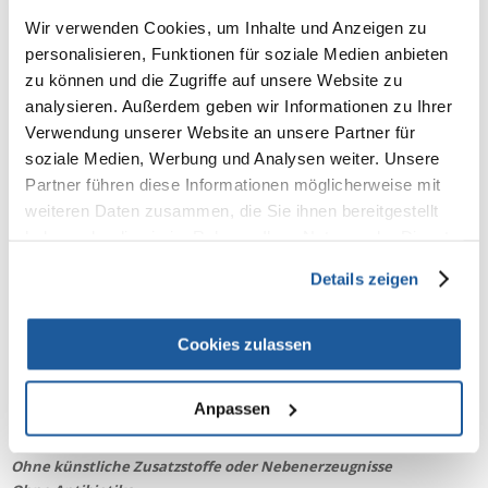
70 g"
Wir verwenden Cookies, um Inhalte und Anzeigen zu
personalisieren, Funktionen für soziale Medien anbieten
Premium Ergänzungsfutter
zu können und die Zugriffe auf unsere Website zu
analysieren. Außerdem geben wir Informationen zu Ihrer
Applaws Katzennahrung ergänzendes Premium-Nassfutter in der
Verwendung unserer Website an unsere Partner für
Dose mit Thunfischfilets und Meeresalgen
soziale Medien, Werbung und Analysen weiter. Unsere
Glutenfreies Nassfutter für Ihre Katze.
Partner führen diese Informationen möglicherweise mit
weiteren Daten zusammen, die Sie ihnen bereitgestellt
Aus delfinfreundlichem, nachhaltigem Wildfang gefangener Fisch.
Ohne künstliche Zusatzstoffe sind die Nassfutterprodukte von Applaws
haben oder die sie im Rahmen Ihrer Nutzung der Dienste
eine gesunde und leckere Futterwahl für Ihre Katze.
gesammelt haben.
Details zeigen
Im Gegensatz zum Verdauungstrakt eines Löwen, ist das
Verdauungssystem Ihrer Katze nicht mehr an die Verstoffwechselung
von Getreideproteinen angepasst. Viele Getreidesorten die dem
Cookies zulassen
Katzenfutter beigemischt werden, führen oftmals zu Allergien,
Futterunverträglichkeiten, Hyperaktivität und/ oder Übergewicht.
Applaws verwendet für dieses Nassfutter neben ausgesuchten
Anpassen
proteinreichen Fleischsorten eine leicht zu verwertende und glutenfreie
Kohlenhydratquelle: Reis.
Ohne künstliche Zusatzstoffe oder Nebenerzeugnisse