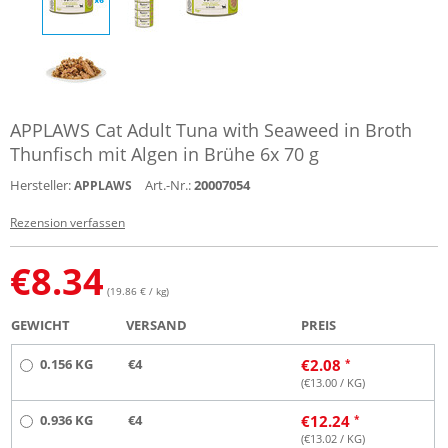
APPLAWS Cat Adult Tuna with Seaweed in Broth
Thunfisch mit Algen in Brühe 6x 70 g
Hersteller:
Art.-Nr.:
20007054
APPLAWS
Rezension verfassen
€
8.34
(19.86 € / kg)
GEWICHT
VERSAND
PREIS
0.156 KG
€4
€
2.08
(€
13.00
/ KG)
0.936 KG
€4
€
12.24
(€
13.02
/ KG)