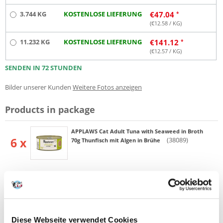
3.744 KG
KOSTENLOSE LIEFERUNG
€
47.04
(€
12.58
/ KG)
11.232 KG
KOSTENLOSE LIEFERUNG
€
141.12
(€
12.57
/ KG)
SENDEN IN 72 STUNDEN
Bilder unserer Kunden
Weitere Fotos anzeigen
Products in package
APPLAWS Cat Adult Tuna with Seaweed in Broth
6 x
(38089)
70g Thunfisch mit Algen in Brühe
Produktbeschreibung
Produktinformationen "Applaws Katzen
Nassfutter mit Thunfischfilets & Meeresalgen
Diese Webseite verwendet Cookies