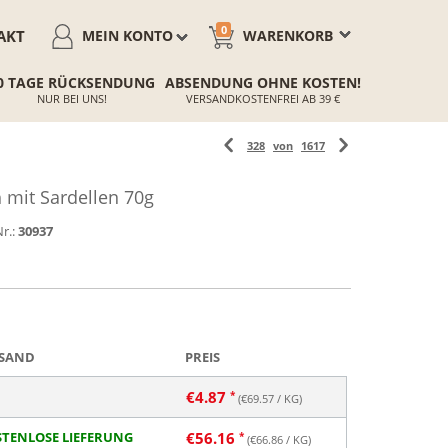
0
AKT
MEIN KONTO
WARENKORB
0 TAGE RÜCKSENDUNG
ABSENDUNG OHNE KOSTEN!
NUR BEI UNS!
VERSANDKOSTENFREI AB 39 €
328
von
1617
mit Sardellen 70g
r.:
30937
SAND
PREIS
€
4.87
(€
69.57
/ KG)
TENLOSE LIEFERUNG
€
56.16
(€
66.86
/ KG)