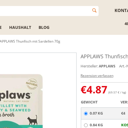
KONT
4
E
HAUSHALT
BLOG
APPLAWS Thunfisch mit Sardellen 70g
APPLAWS Thunfisch 
Hersteller:
Art.-N
APPLAWS
Rezension verfassen
€
4.87
(69.57 € / kg)
GEWICHT
VER
0.07 KG
€4
0.84 KG
KOS