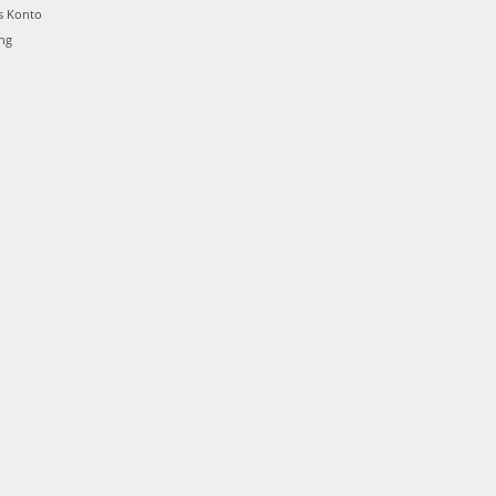
s Konto
ung