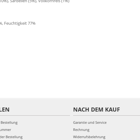
0%), Sardellen (5%), Vollkornreis (1%)
%, Feuchtigkeit 77%
LEN
NACH DEM KAUF
 Bestellung
Garantie und Service
nummer
Rechnung
der Bestellung
Widerrufsbelehrung