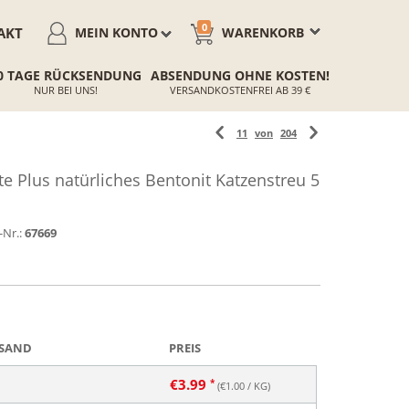
0
AKT
MEIN KONTO
WARENKORB
0 TAGE RÜCKSENDUNG
ABSENDUNG OHNE KOSTEN!
NUR BEI UNS!
VERSANDKOSTENFREI AB 39 €
11
von
204
 Plus natürliches Bentonit Katzenstreu 5
-Nr.:
67669
SAND
PREIS
€
3.99
(€
1.00
/ KG)