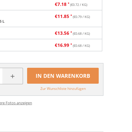
€
7.18
(€
0.72
/ KG)
€
11.85
(€
0.79
/ KG)
5 L
€
13.56
(€
0.68
/ KG)
€
16.99
(€
0.68
/ KG)
+
IN DEN WARENKORB
Zur Wunschliste hinzufügen
ere Fotos anzeigen