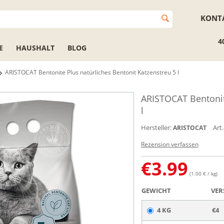
KONT
4
E
HAUSHALT
BLOG
ARISTOCAT Bentonite Plus natürliches Bentonit Katzenstreu 5 l
ARISTOCAT Bentonite
l
Hersteller:
Art.
ARISTOCAT
Rezension verfassen
€
3.99
(1.00 € / kg)
GEWICHT
VER
4 KG
€4