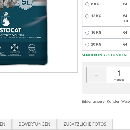
8 KG
€4
12 KG
€4
3 X 
16 KG
€4
20 KG
€4
SENDEN IN 72 STUNDEN
−
Menge:
Bilder unserer Kunden
Weit
TEN
BEWERTUNGEN
ZUSÄTZLICHE FOTOS