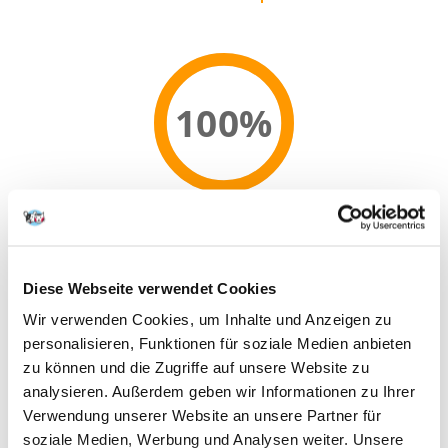
100%
100% KUNDEN EMPFEHLEN DIESES PRODUKT
REZENSION VERFASSEN
Recommend
Diese Webseite verwendet Cookies
Produktbeschreibung
Wir verwenden Cookies, um Inhalte und Anzeigen zu
personalisieren, Funktionen für soziale Medien anbieten
zu können und die Zugriffe auf unsere Website zu
ADULT MENUE ist eine ausgewogene Komposition aus verschiedenen
analysieren. Außerdem geben wir Informationen zu Ihrer
Eiweiß- und Gemüsekroketten ergänzt mit einer Komposition aus 12
Verwendung unserer Website an unsere Partner für
hochwertigen Kräutern. Der Gehalt an Eiweiß (23,5 %) und Fett (13,5 %)
ist so gewählt, dass sowohl normal aktive ausgewachsene Hunde, als
soziale Medien, Werbung und Analysen weiter. Unsere