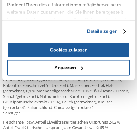
auch Hunde mit gesteigerter Aktivität mit ADULT MENUE optimal
Partner führen diese Informationen möglicherweise mit
versorgt werden können. Durch den Einsatz unseres Immun-Komplexes
weiteren Daten zusammen, die Sie ihnen bereitgestellt
aus Mannanen & Glucanen wird die Darmflora stabilisiert sowie das
Immunsystem gestärkt.
haben oder die sie im Rahmen Ihrer Nutzung der Dienste
mit 12 wertvollen Kräutern
gesammelt haben.
Details zeigen
magenschonend & leicht verdaulich
Muschelextrakte für Knorpel & Gelenke
mit Mannanen & Glucanen zur Stabilisierung der Darmflora und
Cookies zulassen
Immunabwehr
Zusammensetzung:
Anpassen
Geflügelfleischmehl (16 %), Gerste, Mais, Weizenmehl, Weizen, Tierfett,
Fleischmehl, Weizengrießkleie, Reis, Proteinhydrolysat, Fischmehl,
Rübentrockenschnitzel (entzuckert), Maiskleber, Fischöl, Hefe
(getrocknet, 0,1 % Mannanoligosaccharide, 0,06 % ß-Glucane), Erbsen,
Spinat (getrocknet), Natriumchlorid, Karotten (getrocknet),
Grünlippmuschelextrakt (0,1 %), Lauch (getrocknet), Kräuter
(getrocknet), Kaliumchlorid, Chicorée (getrocknet).
Sonstiges:
Fleischanteil bzw. Anteil Eiweißträger tierischen Ursprungs 24,2 %
Anteil Eiweiß tierischen Ursprungs am Gesamteiweiß: 65 %