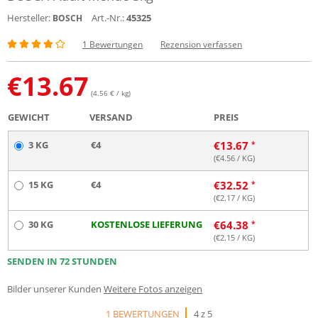
Hersteller:
Art.-Nr.:
45325
BOSCH
1 Bewertungen
Rezension verfassen
€
13.67
(4.56 € / kg)
GEWICHT
VERSAND
PREIS
3 KG
€4
€
13.67
(€
4.56
/ KG)
15 KG
€4
€
32.52
(€
2.17
/ KG)
30 KG
KOSTENLOSE LIEFERUNG
€
64.38
(€
2.15
/ KG)
SENDEN IN 72 STUNDEN
Bilder unserer Kunden
Weitere Fotos anzeigen
1 BEWERTUNGEN
4 z 5