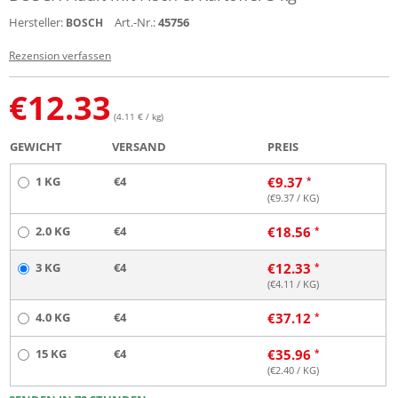
Hersteller:
Art.-Nr.:
45756
BOSCH
Rezension verfassen
€
12.33
(4.11 € / kg)
GEWICHT
VERSAND
PREIS
1 KG
€4
€
9.37
(€
9.37
/ KG)
2.0 KG
€4
€
18.56
3 KG
€4
€
12.33
(€
4.11
/ KG)
4.0 KG
€4
€
37.12
15 KG
€4
€
35.96
(€
2.40
/ KG)