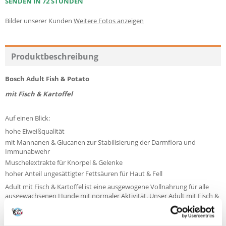
SENDEN IN 72 STUNDEN
Bilder unserer Kunden
Weitere Fotos anzeigen
Produktbeschreibung
Bosch Adult Fish & Potato
mit Fisch & Kartoffel
Auf einen Blick:
hohe Eiweißqualität
mit Mannanen & Glucanen zur Stabilisierung der Darmflora und
Immunabwehr
Muschelextrakte für Knorpel & Gelenke
hoher Anteil ungesättigter Fettsäuren für Haut & Fell
Adult mit Fisch & Kartoffel ist eine ausgewogene Vollnahrung für alle
ausgewachsenen Hunde mit normaler Aktivität. Unser Adult mit Fisch &
Kartoffel enthält neben Geflügelfleisch als wichtigen Eiweißlieferanten
hochwertigen Fisch und wird unter der Verwendung von Kartoffelmehl
als hochverdauliche Kohlenhydratquelle ohne Weizen hergestellt. Die