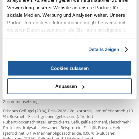
analysieren. Außerdem geben wir Informationen zu Ihrer
magen- und darmschonend.
Verwendung unserer Website an unsere Partner für
JUNIOR mit LAMM & REIS wird ausschließlich mit Reis als
soziale Medien, Werbung und Analysen weiter. Unsere
Kohlenhydratträger, d. h. ohne glutenhaltiges Getreide und einem
hohen Anteil an Lammfleischmehl (min. 10 %) als Eiweißlieferant
Partner führen diese Informationen möglicherweise mit
hergestellt. Durch den Einsatz von Kolostrum wird das Immunsystem
weiteren Daten zusammen, die Sie ihnen bereitgestellt
ebenso gestärkt wie durch den spezifischen Immun-Komplex aus
haben oder die sie im Rahmen Ihrer Nutzung der Dienste
Mannanen und Glucanen (von Tierärzten entwickelt). Die enthaltenen
Muschelextrakte unterstützen die Knorpel- & Gelenkentwicklung.
gesammelt haben.
Details zeigen
ohne glutenhaltiges Getreide
Cookies zulassen
angepasste Eiweiß- (25 %) & Fettgehalte (13 %)
mit Kolostrum, das die Abwehrkräfte des Junghundes stärkt
mit Mannanen & Glucanen zur Stabilisierung der Darmflora &
Anpassen
Immunabwehr
Zusammensetzung:
Frisches Geflügel (20 %), Reis (20 %), Vollkornreis, Lammfleischmehl (10
%), Reismehl, Fleischgrieben (getrocknet), Tierfett,
Rübentrockenschnitzel (entzuckert), Geflügelfleischmehl, Fleischmehl,
Proteinhydrolysat, Leinsamen, Reisprotein, Fischöl, Erbsen, Hefe
(getrocknet, 0,1 % Mannanoligosaccharide, 0,06 % ß-Glucane),
Kolostrum (0,3 %), Kaliumchlorid, Natriumchlorid,