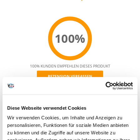
100%
100% KUNDEN EMPFEHLEN DIESES PRODUKT
REZENSION VERFASSEN
Recommend
Produktbeschreibung
Diese Webseite verwendet Cookies
Wir verwenden Cookies, um Inhalte und Anzeigen zu
Bereits in der Aufzucht heranwachsender Welpen können
Unverträglichkeiten sowie Allergien gegen bestimmte
personalisieren, Funktionen für soziale Medien anbieten
Nahrungsbestandteile auftreten. JUNIOR mit LAMM & REIS enthält
zu können und die Zugriffe auf unsere Website zu
daher Rohstoffe von geringem allergenem Potential und ist besonders