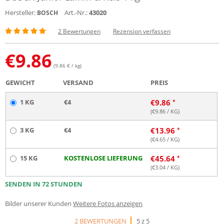
Hersteller:
Art.-Nr.:
43020
BOSCH
2 Bewertungen
Rezension verfassen
€
9.86
(9.86 € / kg)
GEWICHT
VERSAND
PREIS
1 KG
€4
€
9.86
(€
9.86
/ KG)
3 KG
€4
€
13.96
(€
4.65
/ KG)
15 KG
KOSTENLOSE LIEFERUNG
€
45.64
(€
3.04
/ KG)
SENDEN IN 72 STUNDEN
Bilder unserer Kunden
Weitere Fotos anzeigen
2 BEWERTUNGEN
5 z 5