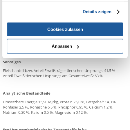
haben oder die sie im Rahmen Ihrer Nutzung der Dienste
(glutenhaltigem) Getreide nicht ausgeschlossen werden.
gesammelt haben.
Details zeigen
Zusammensetzung
Frisches Geflügel (25 %), Reis (15 %), Mais, Hirse, Lammprotein
(getrocknet, 5 %), Geflügelprotein (getrocknet), Maisprotein
Cookies zulassen
(getrocknet), Rübentrockenschnitzel (entzuckert), Geflügelfett,
Proteinhydrolysat, Vollei (getrocknet), Grieben (getrocknet), Fischmehl,
Leinsamen, Erbsen (getrocknet), Fischöl, Hefe (getrocknet, 0,1 %
Anpassen
Mannanoligosaccharide, 0,06 % Beta-Glucane), Natriumchlorid,
Grünlippmuschelextrakt (0,1 %), Kaliumchlorid, Chicorée (getrocknet).
Sonstiges
Fleischanteil bzw. Anteil Eiweißträger tierischen Ursprungs: 41,5 %
Anteil Eiweiß tierischen Ursprungs am Gesamteiweiß: 63 %
Analytische Bestandteile
Umsetzbare Energie 15,90 MJ/kg, Protein 25,0 %, Fettgehalt 14,0 %,
Rohfaser 2,5 %, Rohasche 6,5 %, Phosphor 0,95 %, Calcium 1,2 %,
Natrium 0,30 %, Kalium 0,5 %, Magnesium 0,12 %.
Ernährungsphysiologische Zusatzstoffe je kg