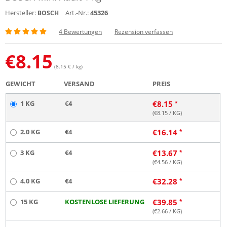
Hersteller:
Art.-Nr.:
45326
BOSCH
4 Bewertungen
Rezension verfassen
€
8.15
(8.15 € / kg)
GEWICHT
VERSAND
PREIS
1 KG
€4
€
8.15
(€
8.15
/ KG)
2.0 KG
€4
€
16.14
3 KG
€4
€
13.67
(€
4.56
/ KG)
4.0 KG
€4
€
32.28
15 KG
KOSTENLOSE LIEFERUNG
€
39.85
(€
2.66
/ KG)