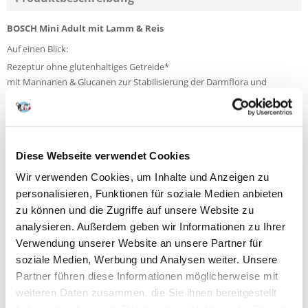
BOSCH Mini Adult mit Lamm & Reis
Auf einen Blick:
Rezeptur ohne glutenhaltiges Getreide*
mit Mannanen & Glucanen zur Stabilisierung der Darmflora und
Immunabwehr
magenschonend & leicht verdaulicht
extra kleine Krokette
für kleine Hunde ab dem 1. Lebensjahr
Diese Webseite verwendet Cookies
Unser Mini Adult mit Lamm & Reis wurde speziell für ausgewachsene,
Wir verwenden Cookies, um Inhalte und Anzeigen zu
kleinere Hunde (bis 15 kg Endgewicht) entwickelt, die häufig sehr
personalisieren, Funktionen für soziale Medien anbieten
wählerisch sind.
Mini Adult mit Lamm & Reis ist besonders für ernährungssensible
zu können und die Zugriffe auf unsere Website zu
Hunde geeignet, da es ohne glutenhaltiges Getreide hergestellt wird
analysieren. Außerdem geben wir Informationen zu Ihrer
und neben frischem Geflügel (25 %) Lammfleischmehl mit geringem
Verwendung unserer Website an unsere Partner für
allergenem Potential enthält. Durch den Einsatz unseres Immun-
Komplexes aus Mannanen & Glucanen wird die Darmflora stabilisiert,
soziale Medien, Werbung und Analysen weiter. Unsere
sowie das Immunsystem gestärkt.
Partner führen diese Informationen möglicherweise mit
weiteren Daten zusammen, die Sie ihnen bereitgestellt
* Selbst bei größter Sorgfalt in der Herstellung und Verpackung unserer
Produkte können Spuren anderer tierischer Proteinquellen oder