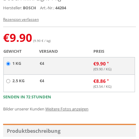
Hersteller:
Art.-Nr.:
44204
BOSCH
Rezension verfassen
€
9.90
(9.90 € / kg)
GEWICHT
VERSAND
PREIS
1 KG
€4
€
9.90
(€
9.90
/ KG)
2.5 KG
€4
€
8.86
(€
3.54
/ KG)
SENDEN IN 72 STUNDEN
Bilder unserer Kunden
Weitere Fotos anzeigen
Produktbeschreibung