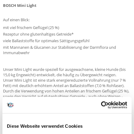
BOSCH Mini Light
Auf einen Blick:
mit viel frischem Geflügel (25 %)
Rezeptur ohne glutenhaltiges Getreide*
viele Ballaststoffe für optimales Sättigungsgefühl
mit Mannanen & Glucanen zur Stabilisierung der Darmflora und
Immunabwehr
Unser Mini Light wurde speziell für ausgewachsene, kleine Hunde (bis
15,0 kg Engewicht) entwickelt, die häufig zu Übergewicht neigen.
Unser Mini Light ist eine stark energiereduzierte Vollnahrung (nur 7 %
Fett) mit deutlich erhöhtem Anteil an Ballaststoffen (7,0 % Rohfaser).
Durch die Verwendung von hohen Anteilen an frischem Geflügel (25 %),
sowie den Verzicht auf glutenhaltiges Getreide - auch ohne Weizen -
eignet sich unser Mini Light auch für ernährungssensible Hunde. Durch
den Einsatz unseres Immun-Komplexes aus Mannanen & Glucanen wird
die Darmflora stabilisiert sowie das Immunsystem Deines Hundes
gestärkt.
Diese Webseite verwendet Cookies
* Selbst bei größter Sorgfalt in der Herstellung und Verpackung unserer