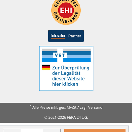
*
Alle Preise inkl. ges. MwSt./ zzgl. Versand
© 2021-2026 FERA 24 UG.
FERA INTERNATIONAL: