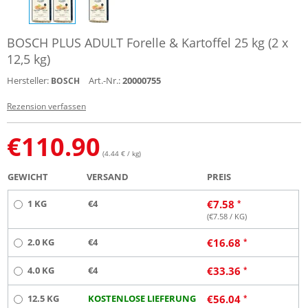
BOSCH PLUS ADULT Forelle & Kartoffel 25 kg (2 x
12,5 kg)
Hersteller:
Art.-Nr.:
20000755
BOSCH
Rezension verfassen
€
110.90
(4.44 € / kg)
GEWICHT
VERSAND
PREIS
1 KG
€4
€
7.58
(€
7.58
/ KG)
2.0 KG
€4
€
16.68
4.0 KG
€4
€
33.36
12.5 KG
KOSTENLOSE LIEFERUNG
€
56.04