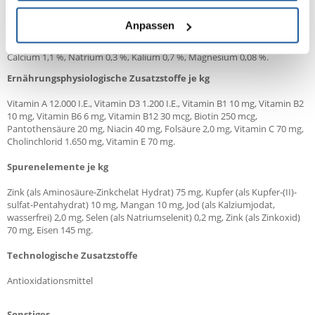
Analytische Bestandteile
Anpassen
Feuchte 10,0 %, umsetzbare Energie 15,10 MJ/kg, Protein 21,0 %,
Fettgehalt 12,0 %, Rohfaser 3,5 %, Rohasche 6,8 %, Phosphor 0,9 %,
Calcium 1,1 %, Natrium 0,3 %, Kalium 0,7 %, Magnesium 0,08 %.
Ernährungsphysiologische Zusatzstoffe je kg
Vitamin A 12.000 I.E., Vitamin D3 1.200 I.E., Vitamin B1 10 mg, Vitamin B2
10 mg, Vitamin B6 6 mg, Vitamin B12 30 mcg, Biotin 250 mcg,
Pantothensäure 20 mg, Niacin 40 mg, Folsäure 2,0 mg, Vitamin C 70 mg,
Cholinchlorid 1.650 mg, Vitamin E 70 mg.
Spurenelemente je kg
Zink (als Aminosäure-Zinkchelat Hydrat) 75 mg, Kupfer (als Kupfer-(II)-
sulfat-Pentahydrat) 10 mg, Mangan 10 mg, Jod (als Kalziumjodat,
wasserfrei) 2,0 mg, Selen (als Natriumselenit) 0,2 mg, Zink (als Zinkoxid)
70 mg, Eisen 145 mg.
Technologische Zusatzstoffe
Antioxidationsmittel
Sonstiges