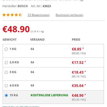
Hersteller:
Art.-Nr.:
43023
BOSCH
25 Bewertungen
Rezension verfassen
€
48.90
(3.26 € / kg)
GEWICHT
VERSAND
PREIS
1 KG
€4
€
8.85
(€
8.85
/ KG)
2.0 KG
€4
€
17.52
3 KG
€4
€
18.43
(€
6.14
/ KG)
4.0 KG
€4
€
35.04
15 KG
KOSTENLOSE LIEFERUNG
€
48.90
(€
3.26
/ KG)