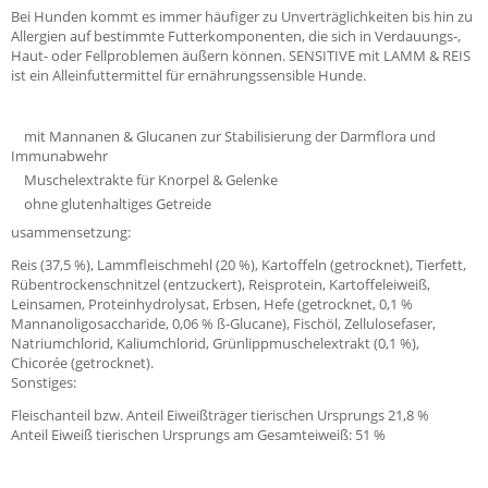
Bei Hunden kommt es immer häufiger zu Unverträglichkeiten bis hin zu
Allergien auf bestimmte Futterkomponenten, die sich in Verdauungs-,
Haut- oder Fellproblemen äußern können. SENSITIVE mit LAMM & REIS
ist ein Alleinfuttermittel für ernährungssensible Hunde.
mit Mannanen & Glucanen zur Stabilisierung der Darmflora und
Immunabwehr
Muschelextrakte für Knorpel & Gelenke
ohne glutenhaltiges Getreide
usammensetzung:
Reis (37,5 %), Lammfleischmehl (20 %), Kartoffeln (getrocknet), Tierfett,
Rübentrockenschnitzel (entzuckert), Reisprotein, Kartoffeleiweiß,
Leinsamen, Proteinhydrolysat, Erbsen, Hefe (getrocknet, 0,1 %
Mannanoligosaccharide, 0,06 % ß-Glucane), Fischöl, Zellulosefaser,
Natriumchlorid, Kaliumchlorid, Grünlippmuschelextrakt (0,1 %),
Chicorée (getrocknet).
Sonstiges:
Fleischanteil bzw. Anteil Eiweißträger tierischen Ursprungs 21,8 %
Anteil Eiweiß tierischen Ursprungs am Gesamteiweiß: 51 %