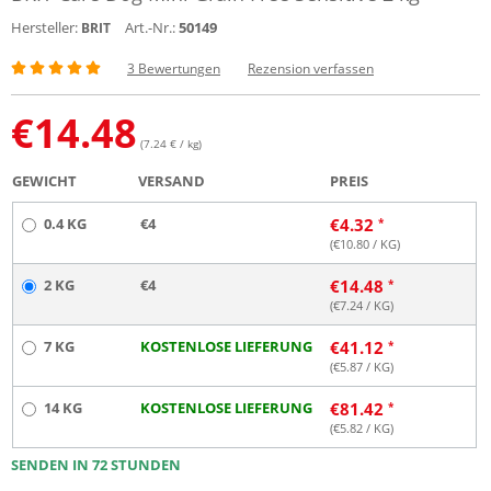
Hersteller:
Art.-Nr.:
50149
BRIT
3 Bewertungen
Rezension verfassen
€
14.48
(7.24 € / kg)
GEWICHT
VERSAND
PREIS
0.4 KG
€4
€
4.32
(€
10.80
/ KG)
2 KG
€4
€
14.48
(€
7.24
/ KG)
7 KG
KOSTENLOSE LIEFERUNG
€
41.12
(€
5.87
/ KG)
14 KG
KOSTENLOSE LIEFERUNG
€
81.42
(€
5.82
/ KG)
SENDEN IN 72 STUNDEN