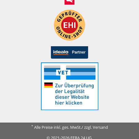
*
Alle Preise inkl. ges. MwSt./ zzgl. Versand
© 2021-2026 FERA 24 UG.