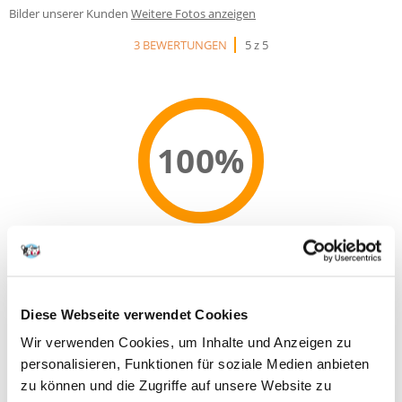
Bilder unserer Kunden
Weitere Fotos anzeigen
3 BEWERTUNGEN
5 z 5
100%
100% KUNDEN EMPFEHLEN DIESES PRODUKT
REZENSION VERFASSEN
Recommend
Diese Webseite verwendet Cookies
Produktbeschreibung
Wir verwenden Cookies, um Inhalte und Anzeigen zu
Getreidefrei und hypoallergen für empfindliche Hunde sehr kleiner
personalisieren, Funktionen für soziale Medien anbieten
Rassen. Alleinfuttermittel für Hunde
zu können und die Zugriffe auf unsere Website zu