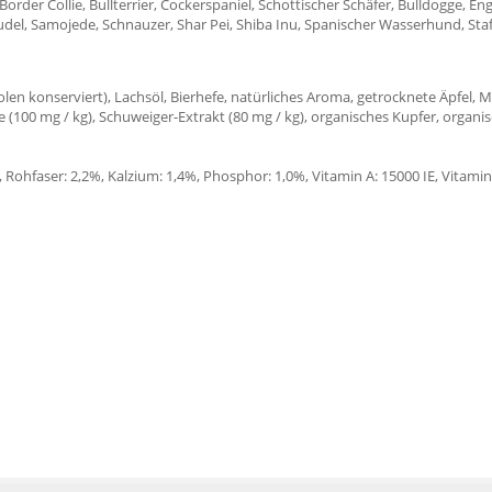
order Collie, Bullterrier, Cockerspaniel, Schottischer Schäfer, Bulldogge, En
udel, Samojede, Schnauzer, Shar Pei, Shiba Inu, Spanischer Wasserhund, Staf
en konserviert), Lachsöl, Bierhefe, natürliches Aroma, getrocknete Äpfel, Mi
(100 mg / kg), Schuweiger-Extrakt (80 mg / kg), organisches Kupfer, organis
 Rohfaser: 2,2%, Kalzium: 1,4%, Phosphor: 1,0%, Vitamin A: 15000 IE, Vitamin