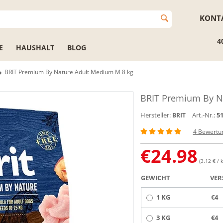
KONT
4
E
HAUSHALT
BLOG
BRIT Premium By Nature Adult Medium M 8 kg
BRIT Premium By N
Hersteller:
Art.-Nr.:
5
BRIT
4 Bewertu
€
24.98
(3.12 € / k
GEWICHT
VER
1 KG
€4
3 KG
€4