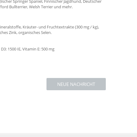
glischer Springer Spaniel, Finnischer Jagdhund, Deutscher
ford Bullterrier, Welsh Terrier und mehr.
neralstoffe, Kräuter- und Fruchtextrakte (300 mg / kg),
ches Zink, organisches Selen.
 D3: 1500 IE, Vitamin E: 500 mg
NEUE NACHRICHT