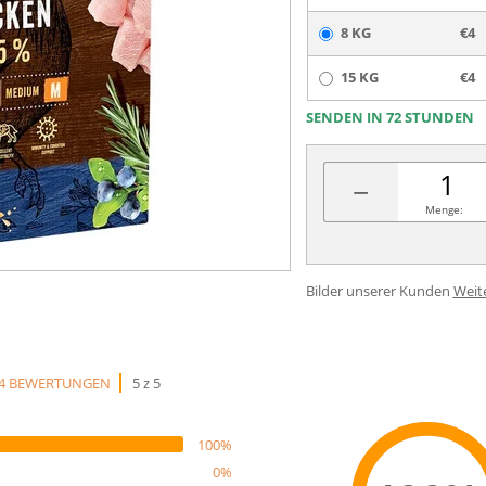
8 KG
€4
15 KG
€4
SENDEN IN 72 STUNDEN
−
Menge:
Bilder unserer Kunden
Weit
4 BEWERTUNGEN
5 z 5
100%
0%