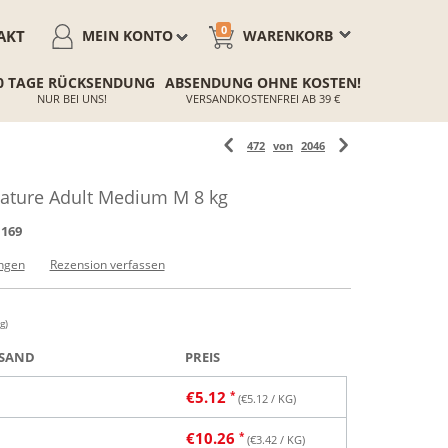
0
AKT
MEIN KONTO
WARENKORB
0 TAGE RÜCKSENDUNG
ABSENDUNG OHNE KOSTEN!
NUR BEI UNS!
VERSANDKOSTENFREI AB 39 €
472
von
2046
ature Adult Medium M 8 kg
1169
ngen
Rezension verfassen
g)
SAND
PREIS
€
5.12
(€
5.12
/ KG)
€
10.26
(€
3.42
/ KG)