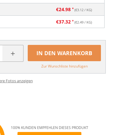
€
24.98
(€
3.12
/ KG)
€
37.32
(€
2.49
/ KG)
+
IN DEN WARENKORB
Zur Wunschliste hinzufügen
ere Fotos anzeigen
100% KUNDEN EMPFEHLEN DIESES PRODUKT