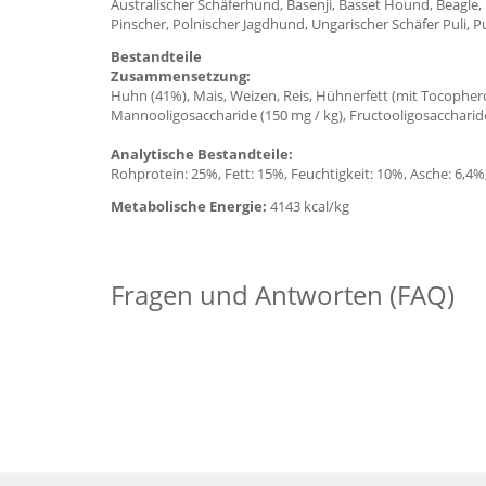
Australischer Schäferhund, Basenji, Basset Hound, Beagle, B
Pinscher, Polnischer Jagdhund, Ungarischer Schäfer Puli, P
Bestandteile
Zusammensetzung:
Huhn (41%), Mais, Weizen, Reis, Hühnerfett (mit Tocopherol
Mannooligosaccharide (150 mg / kg), Fructooligosaccharide 
Analytische Bestandteile:
Rohprotein: 25%, Fett: 15%, Feuchtigkeit: 10%, Asche: 6,4%,
Metabolische Energie:
4143 kcal/kg
Fragen und Antworten (FAQ)