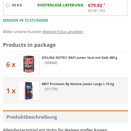
30 KG
KOSTENLOSE LIEFERUNG
€
79.92
(€
2.66
/ KG)
SENDEN IN 72 STUNDEN
Bilder unserer Kunden
Weitere Fotos anzeigen
Products in package
DOLINA NOTECI RAFI Junior Veal mit Kalb 400 g
6 x
(60684)
BRIT Premium By Nature Junior Large L 15 kg
1 x
(51176)
Produktbeschreibung
Alleinfuttermittel mit Huhn für Welpen großer Rassen