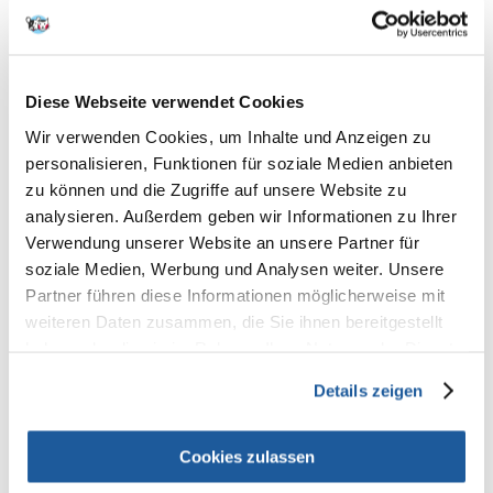
(3a890): 600 mg, hydratisiertes Aminosäure-Zinkchelat (3b606): 90 mg,
Eisenaminosäurechelat, Hydrat (E1): 80 mg, Aminosäure-Mangan-
Chelat, Hydrat (E5): 35 mg, Kaliumjodid (3b201): 0,65 mg,
Kupferaminosäurechelat, Hydrat (E4): 15 mg, organische Form von
Selen, hergestellt von Saccharomyces cerevisiae CNCM I-3060 (3b8.10):
Diese Webseite verwendet Cookies
0,2 mg.
Wir verwenden Cookies, um Inhalte und Anzeigen zu
Enthält von der EU zugelassene Antioxidantien: Tocopherol-Extrakte
aus Pflanzenölen (1b306), Ascorbylpalmitat (1b304) und Rosmarin-
personalisieren, Funktionen für soziale Medien anbieten
Extrakt.
zu können und die Zugriffe auf unsere Website zu
analysieren. Außerdem geben wir Informationen zu Ihrer
Verwendung unserer Website an unsere Partner für
Stoffwechselenergie:
3850 kcal/kg
soziale Medien, Werbung und Analysen weiter. Unsere
Partner führen diese Informationen möglicherweise mit
weiteren Daten zusammen, die Sie ihnen bereitgestellt
Fütterungsempfehlungen:
haben oder die sie im Rahmen Ihrer Nutzung der Dienste
gesammelt haben.
Alter des Hundes Gewicht des erwachsenen Hundes / Tagesdosis (g)
Details zeigen
25 kg 30 kg 35 kg 40 kg 45 kg
1-4 Monate 230g 250g 260g 270g 280g
4-6 Monate 240g 270g 300g 330g 350g
6-12 Monate 230g 270g 300g 340g 380g
Cookies zulassen
12-18 Monate 220g 270g 290g 330g 370g