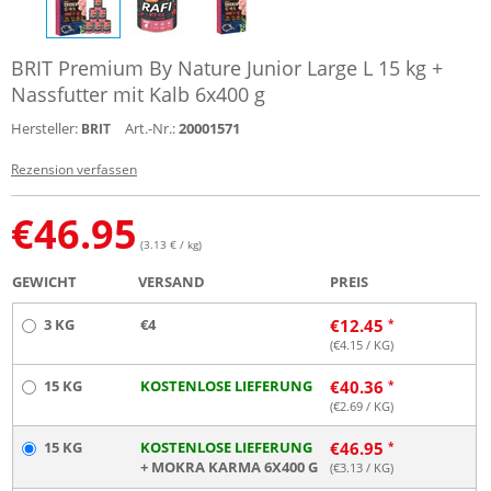
BRIT Premium By Nature Junior Large L 15 kg +
Nassfutter mit Kalb 6x400 g
Hersteller:
Art.-Nr.:
20001571
BRIT
Rezension verfassen
€
46.95
(3.13 € / kg)
GEWICHT
VERSAND
PREIS
3 KG
€4
€
12.45
(€
4.15
/ KG)
15 KG
KOSTENLOSE LIEFERUNG
€
40.36
(€
2.69
/ KG)
15 KG
KOSTENLOSE LIEFERUNG
€
46.95
+ MOKRA KARMA 6X400 G
(€
3.13
/ KG)