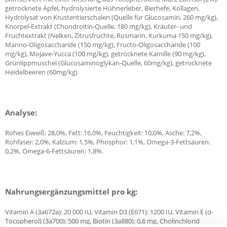
getrocknete Äpfel, hydrolysierte Hühnerleber, Bierhefe, Kollagen,
Hydrolysat von Krustentierschalen (Quelle für Glucosamin, 260 mg/kg),
Knorpel-Extrakt (Chondroitin-Quelle, 180 mg/kg), Kräuter- und
Fruchtextrakt (Nelken, Zitrusfrüchte, Rosmarin, Kurkuma 150 mg/kg),
Manno-Oligosaccharide (150 mg/kg), Fructo-Oligosaccharide (100
mg/kg), Mojave-Yucca (100 mg/kg), getrocknete Kamille (90 mg/kg),
Grünlippmuschel (Glucosaminoglykan-Quelle, 60mg/kg), getrocknete
Heidelbeeren (60mg/kg)
Analyse:
Rohes Eiweiß: 28,0%, Fett: 16,0%, Feuchtigkeit: 10,0%, Asche: 7,2%,
Rohfaser: 2,0%, Kalzium: 1,5%, Phosphor: 1,1%, Omega-3-Fettsäuren:
0,2%, Omega-6-Fettsäuren: 1,8%.
Nahrungsergänzungsmittel pro kg:
Vitamin A (3a672a): 20 000 IU, Vitamin D3 (E671): 1200 IU, Vitamin E (α-
Tocopherol) (3a700): 500 mg, Biotin (3a880): 0,6 mg, Cholinchlorid