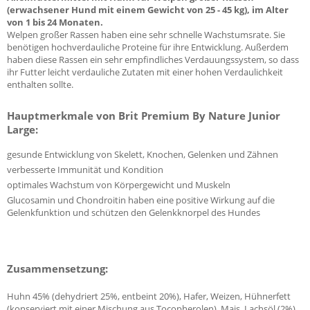
(erwachsener Hund mit einem Gewicht von 25 - 45 kg), im Alter
von 1 bis 24 Monaten.
Welpen großer Rassen haben eine sehr schnelle Wachstumsrate. Sie
benötigen hochverdauliche Proteine für ihre Entwicklung. Außerdem
haben diese Rassen ein sehr empfindliches Verdauungssystem, so dass
ihr Futter leicht verdauliche Zutaten mit einer hohen Verdaulichkeit
enthalten sollte.
Hauptmerkmale von Brit Premium By Nature Junior
Large:
gesunde Entwicklung von Skelett, Knochen, Gelenken und Zähnen
verbesserte Immunität und Kondition
optimales Wachstum von Körpergewicht und Muskeln
Glucosamin und Chondroitin haben eine positive Wirkung auf die
Gelenkfunktion und schützen den Gelenkknorpel des Hundes
Zusammensetzung:
Huhn 45% (dehydriert 25%, entbeint 20%), Hafer, Weizen, Hühnerfett
(konserviert mit einer Mischung aus Tocopherolen), Mais, Lachsöl (2%),