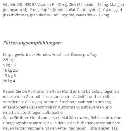
Vitamin D3 - 450 IU, Vitamin E - 40 mg, Zink (Zinkoxid) - 30 mg, Mangan
(Manganoxid) - 2 mg, Kupfer (Kupfersulfat, Pentahydrat) - 0,4 mg, Jod
(beschichtetes, granuliertes Calciumjodat, wasserfrei) - 0,3 mg.
Fütterungsempfehlungen
:
Körpergewicht des Hundes: Anzahl der Dosen pro Tag:
2,5 kg 1
5 kg 1,5
10 kg 2,5
15 k g 3
20 kg 4
Passen Sie die Portionen an Ihren Hund an und berücksichtigen Sie
dabei seinen Gesundheitszustand, seine Aktivität und sein Alter.
Verteilen Sie die Tagesportion auf mehrere Mahlzeiten pro Tag.
Angebrochene Lebensmittel im Kühlschrank aufbewahren und
innerhalb von 2 Tagen aufbrauchen.
Wenn Sie Ihren Hund zum ersten Mal füttern, empfiehlt es sich, eine
Übergangsphase einzulegen, in der Sie das bisherige Futter mit dem
neuen Futter mischen und den Anteil des neuen Futters jeden Tag