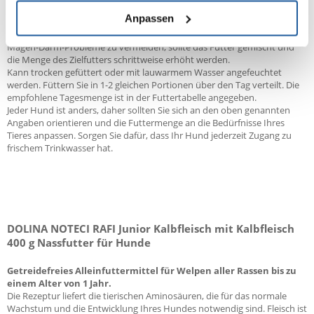
18-24 Monate 220g 360g 280g 320g 360g
24+ Erwachsene groß
Anpassen
Die Umstellung des Futters sollte innerhalb weniger Tage erfolgen. Um
Magen-Darm-Probleme zu vermeiden, sollte das Futter gemischt und
die Menge des Zielfutters schrittweise erhöht werden.
Kann trocken gefüttert oder mit lauwarmem Wasser angefeuchtet
werden. Füttern Sie in 1-2 gleichen Portionen über den Tag verteilt. Die
empfohlene Tagesmenge ist in der Futtertabelle angegeben.
Jeder Hund ist anders, daher sollten Sie sich an den oben genannten
Angaben orientieren und die Futtermenge an die Bedürfnisse Ihres
Tieres anpassen. Sorgen Sie dafür, dass Ihr Hund jederzeit Zugang zu
frischem Trinkwasser hat.
DOLINA NOTECI RAFI Junior Kalbfleisch mit Kalbfleisch
400 g Nassfutter für Hunde
Getreidefreies Alleinfuttermittel für Welpen aller Rassen bis zu
einem Alter von 1 Jahr.
Die Rezeptur liefert die tierischen Aminosäuren, die für das normale
Wachstum und die Entwicklung Ihres Hundes notwendig sind. Fleisch ist