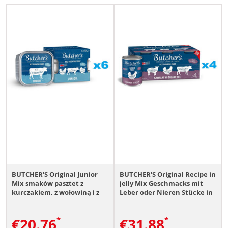
BUTCHER'S Original Junior
BUTCHER'S Original Recipe in
Mix smaków pasztet z
jelly Mix Geschmacks mit
kurczakiem, z wołowiną i z
Leber oder Nieren Stücke in
indykiem dla szczeniąt
Gelee mit Rind-, Lamm- und
24x150 g
Hühnerfleisch für Hunde 24
€
20.76
€
31.88
x 400 g