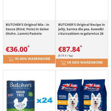
BUTCHER'S Original Mix : in
BUTCHER'S Original Recipe in
Sauce (Rind, Pute) in Gelee
Jelly, karma dla psa, kawałki
(Huhn, Lamm) Pastete
z kurczakiem w galaretce 24
(Pansen, Huhn und Pansen)
x 400g
12x400g
€
36.00
€
87.84
(9.15 € / kg)
IN DEN WARENKORB
IN DEN WARENKORB