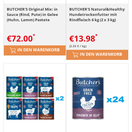
BUTCHER'S Original Mix: in
BUTCHER'S Natural&Healthy
Sauce (Rind, Pute) in Gelee
Hundetrockenfutter mit
(Huhn, Lamm) Pastete
Rindfleisch 6 kg (2 x 3 kg)
(Pansen, Huhn und Pansen)
24x400g
€
72.00
€
13.98
(2.33 € / kg)
IN DEN WARENKORB
IN DEN WARENKORB