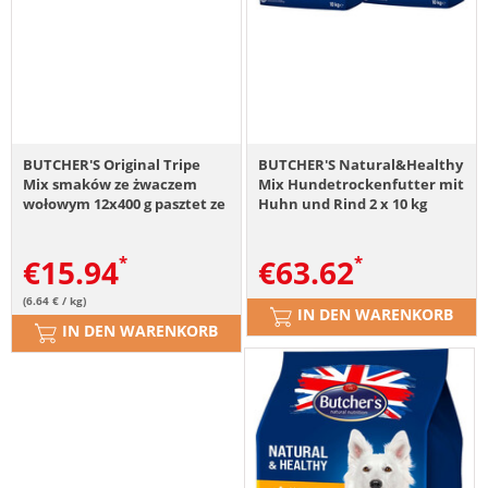
BUTCHER'S Original Tripe
BUTCHER'S Natural&Healthy
Mix smaków ze żwaczem
Mix Hundetrockenfutter mit
wołowym 12x400 g pasztet ze
Huhn und Rind 2 x 10 kg
żwaczem, z kurczakiem i z
wołowiną dla psa
€
15.94
€
63.62
(6.64 € / kg)
IN DEN WARENKORB
IN DEN WARENKORB