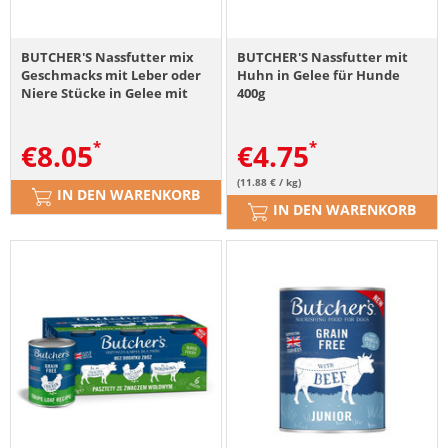
BUTCHER'S Nassfutter mix
BUTCHER'S Nassfutter mit
Geschmacks mit Leber oder
Huhn in Gelee für Hunde
Niere Stücke in Gelee mit
400g
Rind, mit Lamm und mit
Huhn für Hunde 6x400 g
€
8.05
€
4.75
(11.88 € / kg)
IN DEN WARENKORB
IN DEN WARENKORB