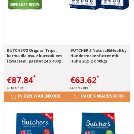
BUTCHER'S Original Tripe,
BUTCHER'S Natural&Healthy
karma dla psa, z kurczakiem
Hundetrockenfutter mit
i żwaczem, pasztet 24 x 400g
Huhn 20g (2 x 10kg)
€
87.84
€
63.62
(9.15 € / kg)
(3.18 € / kg)
IN DEN WARENKORB
IN DEN WARENKORB