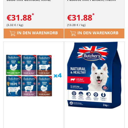
Pute, Huhn für Hunde 24 x
und Rind für Hunde 24x400 g
400 g
€
31.88
€
31.88
(3.32 € / kg)
(13.28 € / kg)
IN DEN WARENKORB
IN DEN WARENKORB