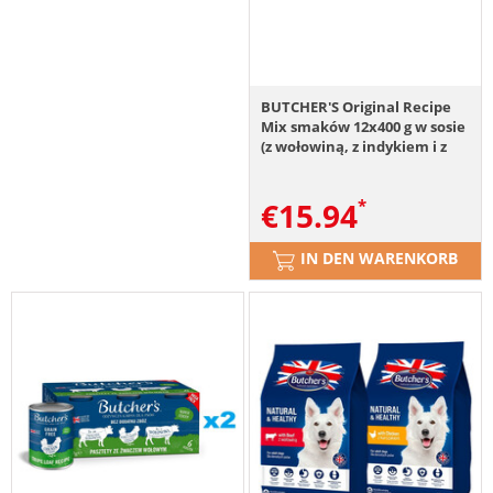
BUTCHER'S Original Recipe
Mix smaków 12x400 g w sosie
(z wołowiną, z indykiem i z
kurczakiem), w galaretce (z
wołowiną, z jagnięciną i z
€
15.94
kurczakiem)
IN DEN WARENKORB