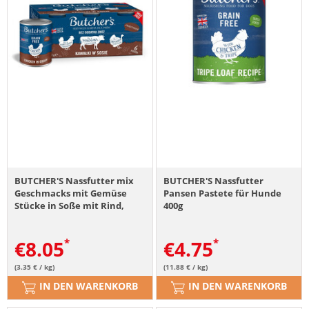
BUTCHER'S Nassfutter mix
BUTCHER'S Nassfutter
Geschmacks mit Gemüse
Pansen Pastete für Hunde
Stücke in Soße mit Rind,
400g
Pute und Huhn für Hunde
6x400 g
€
8.05
€
4.75
(3.35 € / kg)
(11.88 € / kg)
IN DEN WARENKORB
IN DEN WARENKORB