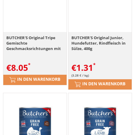
BUTCHER'S Original Tripe
BUTCHER'S Original Junior,
Gemischte
Hundefutter, Rindfleisch in
Geschmacksrichtungen mit
Sülze, 400g
Rinderpansen 6x400 g
Pastete mit Pansen, Huhn
€
8.05
€
1.31
und Rindfleisch für Hunde
(3.28 € / kg)
IN DEN WARENKORB
IN DEN WARENKORB