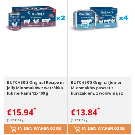
BUTCHER'S Original Recipe in
BUTCHER'S Original Junior
jelly Mix smaków z wątróbką
Mix smaków pasztet z
lub nerkami 12x400 g
kurczakiem, z wołowiną i z
kawałki w galaretce z
indykiem dla szczeniąt
wołowiną, z jagnięciną i z
16x150 g
€
15.94
€
13.84
kurczakiem dla psa
(3.32 € / kg)
(5.77 € / kg)
IN DEN WARENKORB
IN DEN WARENKORB