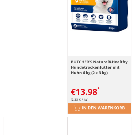
BUTCHER'S Natural&Healthy
Hundetrockenfutter mit
Huhn 6 kg (2 x 3 kg)
€
13.98
(2.33 € / kg)
IN DEN WARENKORB