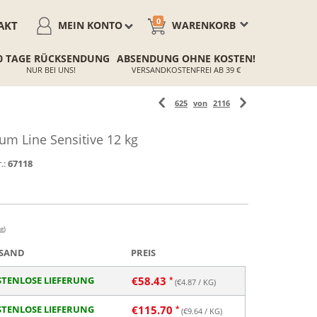
0
AKT
MEIN KONTO
WARENKORB
0 TAGE RÜCKSENDUNG
ABSENDUNG OHNE KOSTEN!
NUR BEI UNS!
VERSANDKOSTENFREI AB 39 €
625
von
2116
m Line Sensitive 12 kg
.:
67118
g)
SAND
PREIS
TENLOSE LIEFERUNG
€
58.43
(€
4.87
/ KG)
TENLOSE LIEFERUNG
€
115.70
(€
9.64
/ KG)