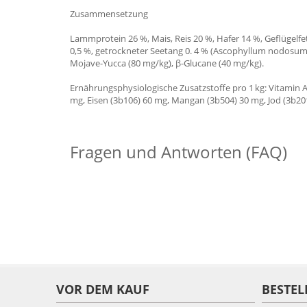
Zusammensetzung
Lammprotein 26 %, Mais, Reis 20 %, Hafer 14 %, Geflügelfet
0,5 %, getrockneter Seetang 0. 4 % (Ascophyllum nodosum)
Mojave-Yucca (80 mg/kg), β-Glucane (40 mg/kg).
Ernährungsphysiologische Zusatzstoffe pro 1 kg: Vitamin A (
mg, Eisen (3b106) 60 mg, Mangan (3b504) 30 mg, Jod (3b201
Fragen und Antworten (FAQ)
VOR DEM KAUF
BESTEL