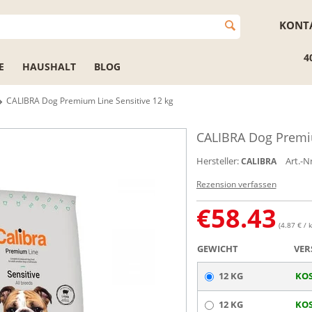
KONT
4
E
HAUSHALT
BLOG
CALIBRA Dog Premium Line Sensitive 12 kg
CALIBRA Dog Premiu
Hersteller:
Art.-Nr
CALIBRA
Rezension verfassen
€
58.43
(4.87 € / k
GEWICHT
VER
12 KG
KOS
12 KG
KOS