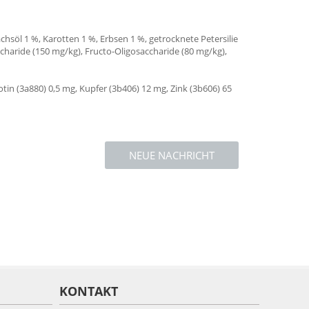
chsöl 1 %, Karotten 1 %, Erbsen 1 %, getrocknete Petersilie
haride (150 mg/kg), Fructo-Oligosaccharide (80 mg/kg),
otin (3a880) 0,5 mg, Kupfer (3b406) 12 mg, Zink (3b606) 65
NEUE NACHRICHT
KONTAKT