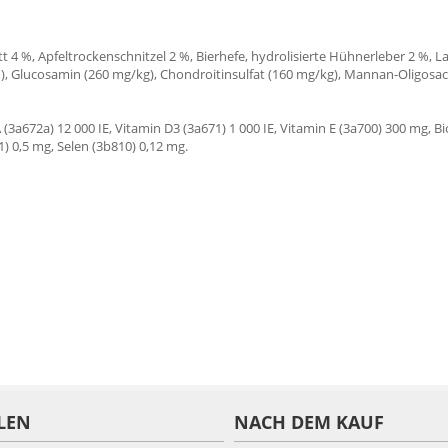
t 4 %, Apfeltrockenschnitzel 2 %, Bierhefe, hydrolisierte Hühnerleber 2 %, La
, Glucosamin (260 mg/kg), Chondroitinsulfat (160 mg/kg), Mannan-Oligosacc
3a672a) 12 000 IE, Vitamin D3 (3a671) 1 000 IE, Vitamin E (3a700) 300 mg, Bi
) 0,5 mg, Selen (3b810) 0,12 mg.
LEN
NACH DEM KAUF