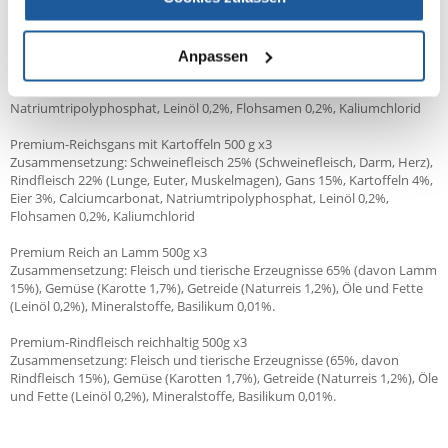
0,2%, Kaliumchlorid, Basilikum 0,01%.
Premium Rich Kaninchen mit Cranberry 500 g x3
Zusammensetzung: Schweinefleisch 25% (Schweinefleisch, Innereien,
Anpassen
Herzen), Rindfleisch 22% (Lunge, Euter, Muskelmagen), Kaninchen 15%
(Leber), Preiselbeeren 4%, Eier 3%, Kalziumkarbonat,
Natriumtripolyphosphat, Leinöl 0,2%, Flohsamen 0,2%, Kaliumchlorid
Premium-Reichsgans mit Kartoffeln 500 g x3
Zusammensetzung: Schweinefleisch 25% (Schweinefleisch, Darm, Herz),
Rindfleisch 22% (Lunge, Euter, Muskelmagen), Gans 15%, Kartoffeln 4%,
Eier 3%, Calciumcarbonat, Natriumtripolyphosphat, Leinöl 0,2%,
Flohsamen 0,2%, Kaliumchlorid
Premium Reich an Lamm 500g x3
Zusammensetzung: Fleisch und tierische Erzeugnisse 65% (davon Lamm
15%), Gemüse (Karotte 1,7%), Getreide (Naturreis 1,2%), Öle und Fette
(Leinöl 0,2%), Mineralstoffe, Basilikum 0,01%.
Premium-Rindfleisch reichhaltig 500g x3
Zusammensetzung: Fleisch und tierische Erzeugnisse (65%, davon
Rindfleisch 15%), Gemüse (Karotten 1,7%), Getreide (Naturreis 1,2%), Öle
und Fette (Leinöl 0,2%), Mineralstoffe, Basilikum 0,01%.