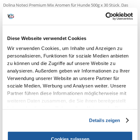
Dolina Noteci Premium Mix Aromen für Hunde 500g x 30 Stück. Das
Paket enthält:
Premium Rich Ente mit Kürbis 500g x3
Zutaten: Rind 22% (Lunge, Euter, Muskelmagen), Schwein 16% (Leber,
Herz), Ente 14%, Huhn 10% (Leber), Kürbis 4%, Eier 3%,
Diese Webseite verwendet Cookies
Calciumcarbonat, Natriumtripolyphosphat, Leinöl 0,2%, Flohsamen,
Kaliumchlorid, Basilikum 0,01%
Wir verwenden Cookies, um Inhalte und Anzeigen zu
Reichhaltiges Premium-Huhn 500g x3
personalisieren, Funktionen für soziale Medien anbieten
Zusammensetzung: Fleisch und tierische Erzeugnisse (65%, davon Huhn
zu können und die Zugriffe auf unsere Website zu
15%), Gemüse (Karotten 1,7%), Getreide (Naturreis 1,2%), Öle und Fette
analysieren. Außerdem geben wir Informationen zu Ihrer
(Leinöl 0,2%), Mineralstoffe, Basilikum 0,01%.
Verwendung unserer Website an unsere Partner für
Premium reich an Pute 500g x3
soziale Medien, Werbung und Analysen weiter. Unsere
Zusammensetzung: Fleisch und Erzeugnisse tierischen Ursprungs (65%
Partner führen diese Informationen möglicherweise mit
inkl. Pute 15%), Gemüse (Karotten 1,7%), Getreide (Naturreis 1,2%), Öle
und Fette (Leinöl 0,2%), Mineralstoffe, Basilikum 0,01%
weiteren Daten zusammen, die Sie ihnen bereitgestellt
haben oder die sie im Rahmen Ihrer Nutzung der Dienste
gesammelt haben.
Premium Reich an Forelle 500 g x3
Details zeigen
Zusammensetzung: Schweinefleisch 26% (Leber, Herz, Schweinefleisch),
Rindfleisch 22% (Lunge, Euter, Muskelmagen), Forelle 14%, Eier 3%,
Calciumcarbonat, Natriumtripolyphosphat, Leinöl 0,2%, Flohsamen
Cookies zulassen