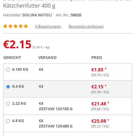
Kätzchenfutter 400 g
Hersteller:
Art.-Nr.:
58020
DOLINA NOTECI
4 Bewertungen
Rezension verfassen
€
2.15
(5.38 € / kg)
GEWICHT
VERSAND
PREIS
0.185 KG
€4
€
1.85
(€
9.74
/ KG)
0.4 KG
€4
€
2.15
(€
5.38
/ KG)
2.22 KG
€4
€
21.48
ZESTAW 12X185 G
(€
9.68
/ KG)
4.8 KG
€4
€
25.08
ZESTAW 12X400 G
(€
5.23
/ KG)