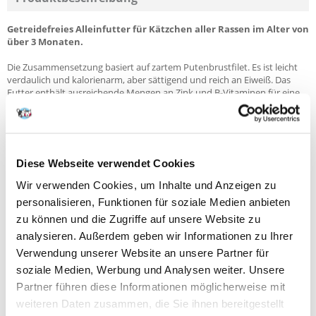
Getreidefreies Alleinfutter für Kätzchen aller Rassen im Alter von
über 3 Monaten.
Die Zusammensetzung basiert auf zartem Putenbrustfilet. Es ist leicht
verdaulich und kalorienarm, aber sättigend und reich an Eiweiß. Das
Futter enthält ausreichende Mengen an Zink und B-Vitaminen für eine
gesunde Haut und ein gesundes Fell.
Lachsöl liefert die Fettsäuren, die für die richtige Entwicklung des
Nervensystems des Kätzchens notwendig sind. Hefe,
Fructooligosaccharide und Psylliumsamen erleichtern die Verdauung.
Die feuchte Textur des Futters ist für Kätzchen leicht zu fressen.
Diese Webseite verwendet Cookies
Wir verwenden Cookies, um Inhalte und Anzeigen zu
Wesentliche Merkmale:
personalisieren, Funktionen für soziale Medien anbieten
- getreidefrei
zu können und die Zugriffe auf unsere Website zu
- Ausgewogen
analysieren. Außerdem geben wir Informationen zu Ihrer
- Hoher Gehalt an Fleisch und tierischen Erzeugnissen
- Stabilisiert durch Sterilisationsverfahren
Verwendung unserer Website an unsere Partner für
- Frei von Konservierungsstoffen, Farbstoffen und Aromen
soziale Medien, Werbung und Analysen weiter. Unsere
Partner führen diese Informationen möglicherweise mit
Zusammensetzung:
weiteren Daten zusammen, die Sie ihnen bereitgestellt