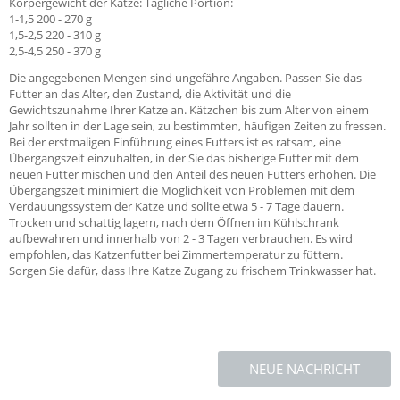
Körpergewicht der Katze: Tägliche Portion:
1-1,5 200 - 270 g
1,5-2,5 220 - 310 g
2,5-4,5 250 - 370 g
Die angegebenen Mengen sind ungefähre Angaben. Passen Sie das
Futter an das Alter, den Zustand, die Aktivität und die
Gewichtszunahme Ihrer Katze an. Kätzchen bis zum Alter von einem
Jahr sollten in der Lage sein, zu bestimmten, häufigen Zeiten zu fressen.
Bei der erstmaligen Einführung eines Futters ist es ratsam, eine
Übergangszeit einzuhalten, in der Sie das bisherige Futter mit dem
neuen Futter mischen und den Anteil des neuen Futters erhöhen. Die
Übergangszeit minimiert die Möglichkeit von Problemen mit dem
Verdauungssystem der Katze und sollte etwa 5 - 7 Tage dauern.
Trocken und schattig lagern, nach dem Öffnen im Kühlschrank
aufbewahren und innerhalb von 2 - 3 Tagen verbrauchen. Es wird
empfohlen, das Katzenfutter bei Zimmertemperatur zu füttern.
Sorgen Sie dafür, dass Ihre Katze Zugang zu frischem Trinkwasser hat.
NEUE NACHRICHT