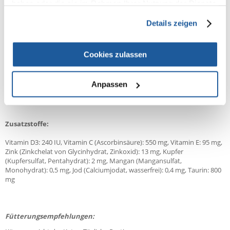
haben oder die sie im Rahmen Ihrer Nutzung der Dienste
Putenfleisch 27% (Leber, Muskelmagen, Filet 5%, Herz), Brühe,
gesammelt haben.
Rindfleisch 18% (Lunge, Leber), Huhn 10% (Muskelmagen, Schwarte),
Details zeigen
Schweinefleisch 10% (Muskelmagen), Mineralstoffe, Lachsöl 0,5%,
Bierhefe, Fructooligosaccharide, Flohsamen
Cookies zulassen
Analyse:
Rohes Eiweiß: 11%, Rohfett: 7%, Rohasche: 1,5%, Rohfaser: 1%,
Anpassen
Feuchtigkeit: 78%, Kalzium: 0,3%, Phosphor: 0,25%
Zusatzstoffe:
Vitamin D3: 240 IU, Vitamin C (Ascorbinsäure): 550 mg, Vitamin E: 95 mg,
Zink (Zinkchelat von Glycinhydrat, Zinkoxid): 13 mg, Kupfer
(Kupfersulfat, Pentahydrat): 2 mg, Mangan (Mangansulfat,
Monohydrat): 0,5 mg, Jod (Calciumjodat, wasserfrei): 0,4 mg, Taurin: 800
mg
Fütterungsempfehlungen: