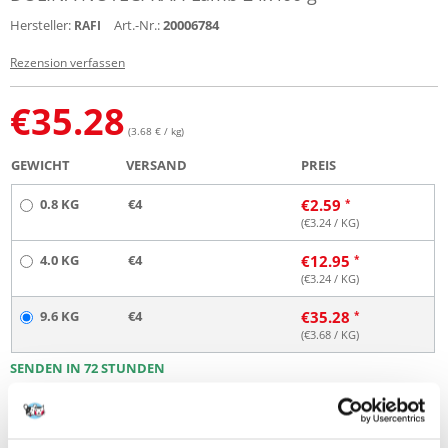
Hersteller:
Art.-Nr.:
20006784
RAFI
Rezension verfassen
€
35.28
(3.68 € / kg)
GEWICHT
VERSAND
PREIS
0.8 KG
€4
€
2.59
(€
3.24
/ KG)
4.0 KG
€4
€
12.95
(€
3.24
/ KG)
9.6 KG
€4
€
35.28
(€
3.68
/ KG)
SENDEN IN 72 STUNDEN
Bilder unserer Kunden
Weitere Fotos anzeigen