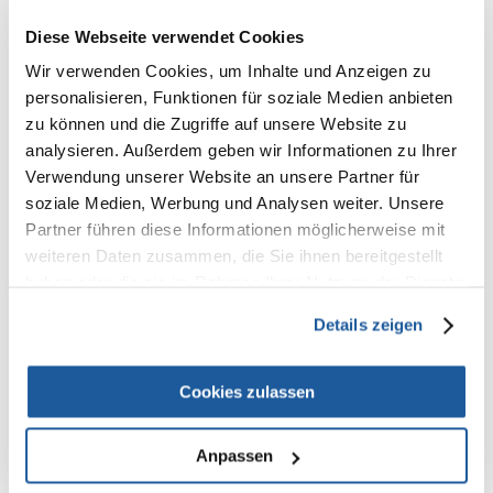
Products in package
Diese Webseite verwendet Cookies
Wir verwenden Cookies, um Inhalte und Anzeigen zu
Produktbeschreibung
personalisieren, Funktionen für soziale Medien anbieten
Alleinfuttermittel für ausgewachsene Hunde aller Rassen.
zu können und die Zugriffe auf unsere Website zu
analysieren. Außerdem geben wir Informationen zu Ihrer
RAFI MIT LAMM ist ein leicht verdauliches, eiweißreiches Hundefutter,
Verwendung unserer Website an unsere Partner für
das zugleich hochqualitative OMEGA-n-Fettsäuren enthält, die die Haut
und das Fell unterstützen. Das im Produkt enthaltene Lammfleisch ist
soziale Medien, Werbung und Analysen weiter. Unsere
eine natürliche Quelle an Lysin, Leucin und Zink, die die Hautfunktion
Partner führen diese Informationen möglicherweise mit
aktivieren.
weiteren Daten zusammen, die Sie ihnen bereitgestellt
Zusammensetzung:
haben oder die sie im Rahmen Ihrer Nutzung der Dienste
Fleisch und Produkte tierischen Ursprungs 65% (10% Lammfleisch),
gesammelt haben.
Mineralstoffe, Öle und Fette (Leinöl 0,2%)
Details zeigen
Analytische Bestandteile:
Eiweiß 9%, Rohfette 7%, Rohasche 2,5%, Rohfaser 0,8%, Feuchtigkeit
Cookies zulassen
78%, Calcium 0,3%, Phosphor 0,25%
Anpassen