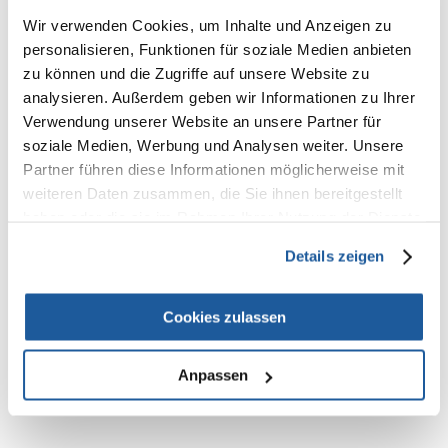
Fettsäuren verhilft dieses Trockenfutter Ihrem Hund zu einer gesunden
Haut und einem glänzenden Fell und mit seinen hochwertigen
Wir verwenden Cookies, um Inhalte und Anzeigen zu
tierischen Proteinen zu kräftigen, schlanken Muskeln.
personalisieren, Funktionen für soziale Medien anbieten
Zudem sorgt unsere schmackhafte Rezeptur durch das einzigartige
zu können und die Zugriffe auf unsere Website zu
DentaDefense Zahnpflegesystem für saubere und gesunde Zähne. Die
analysieren. Außerdem geben wir Informationen zu Ihrer
von Ernährungswissenschaftlern entwickelten, von Tierärzten
empfohlenen und von Spitzenzüchtern anerkannten EUKANUBA
Verwendung unserer Website an unsere Partner für
Rezepturen versorgen Ihren Hund mit allem, was er für ein langes und
soziale Medien, Werbung und Analysen weiter. Unsere
gesundes Leben braucht.
Partner führen diese Informationen möglicherweise mit
Zutaten:
weiteren Daten zusammen, die Sie ihnen bereitgestellt
Huhn und Pute getrocknet, Lachs (14 %), Reis (14 %), Mais, Hirse, Gerste,
haben oder die sie im Rahmen Ihrer Nutzung der Dienste
Trockenvollei, Getrocknete Rübenschnitzel (2,6 %), Maisöl, Hydrolysierte
tierische Proteine, Tierisches Fett, Kaliumchlorid, Natriumchlorid,
gesammelt haben.
Details zeigen
Natriumhexametaphosphat, Fructooligosaccharide (0,26 %),
Kalziumkarbonat
Cookies zulassen
Anpassen
NEUE NACHRICHT