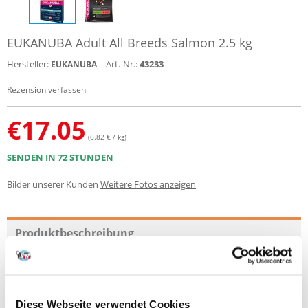
EUKANUBA Adult All Breeds Salmon 2.5 kg
Hersteller:
Art.-Nr.:
43233
EUKANUBA
Rezension verfassen
€
17.05
(6.82 € / kg)
SENDEN IN 72 STUNDEN
Bilder unserer Kunden
Weitere Fotos anzeigen
Produktbeschreibung
Die maßgeschneiderte EUKANUBA Futterrezeptur für ausgewachsene
Hunde aller Rassen enthält viel Lachs und Reis.
Mit seinem abgestimmten Verhältnis von Omega-6- zu Omega-3-
Diese Webseite verwendet Cookies