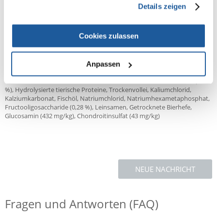
Details zeigen
% vollwertige und ausgewogene Ernährung. Sie ist zur Unterstützung
kräftiger Knochen und gesunder Gelenke mit Kalzium sowie mit
Glucosamin und Chondroitinsulfat angereichert. Zudem unterstützt das
Futter mit Omega-6- und Omega-3-Fettsäuren eine gesunde Haut und
Cookies zulassen
ein glänzendes Fell.
Zutaten:
Anpassen
Huhn und Pute getrocknet (23 %, eine natürliche Taurin-Quelle), Mais,
Weizen, Hirse, Gerste, Tierisches Fett, Getrocknete Rübenschnitzel (2,8
%), Hydrolysierte tierische Proteine, Trockenvollei, Kaliumchlorid,
Kalziumkarbonat, Fischöl, Natriumchlorid, Natriumhexametaphosphat,
Fructooligosaccharide (0,28 %), Leinsamen, Getrocknete Bierhefe,
Glucosamin (432 mg/kg), Chondroitinsulfat (43 mg/kg)
NEUE NACHRICHT
Fragen und Antworten (FAQ)