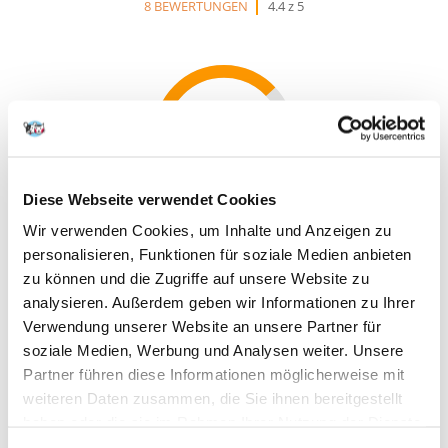
8 BEWERTUNGEN
4.4 z 5
88%
Diese Webseite verwendet Cookies
88% KUNDEN EMPFEHLEN DIESES PRODUKT
Wir verwenden Cookies, um Inhalte und Anzeigen zu
personalisieren, Funktionen für soziale Medien anbieten
REZENSION VERFASSEN
Recommend
zu können und die Zugriffe auf unsere Website zu
analysieren. Außerdem geben wir Informationen zu Ihrer
Produktbeschreibung
Verwendung unserer Website an unsere Partner für
soziale Medien, Werbung und Analysen weiter. Unsere
Die speziell auf die Bedürfnisse von Labrador Retrievern zugeschnittene
Partner führen diese Informationen möglicherweise mit
EUKANUBA Rezeptur (die sich ebenso gut für Curly Coated Retriever
weiteren Daten zusammen, die Sie ihnen bereitgestellt
und Chesapeake Bay Retriever eignet) verhilft Ihrem Labrador zu einem
langen und gesunden Leben.
haben oder die sie im Rahmen Ihrer Nutzung der Dienste
gesammelt haben.
Durch dieses maßgeschneiderte Trockenfutter erhält Ihr Hund eine 100