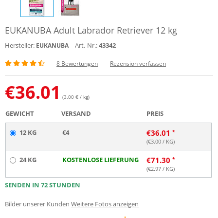
EUKANUBA Adult Labrador Retriever 12 kg
Hersteller:
Art.-Nr.:
43342
EUKANUBA
8 Bewertungen
Rezension verfassen
€
36.01
(3.00 € / kg)
GEWICHT
VERSAND
PREIS
12 KG
€4
€
36.01
(€
3.00
/ KG)
24 KG
KOSTENLOSE LIEFERUNG
€
71.30
(€
2.97
/ KG)
SENDEN IN 72 STUNDEN
Bilder unserer Kunden
Weitere Fotos anzeigen