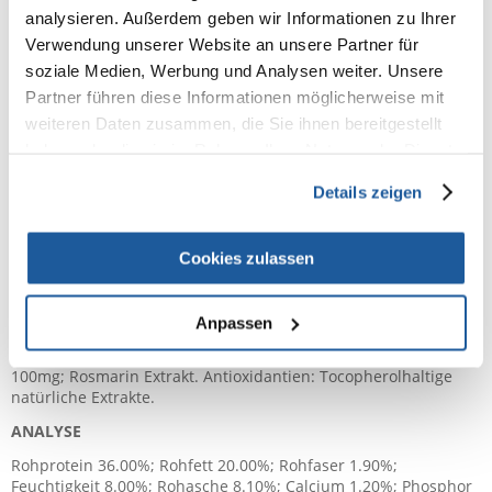
Psyllium (0.3%), getrocknete Süssorange, getrocknete
analysieren. Außerdem geben wir Informationen zu Ihrer
Heidelbeere, Natriumchlorid, getrocknete Bierhefe,
Kurkumawurzeln (0.2%), Glukosamin, Chondroitinsulfat.
Verwendung unserer Website an unsere Partner für
soziale Medien, Werbung und Analysen weiter. Unsere
INHALTSSTOFFE UND NÄHRWERTE
Partner führen diese Informationen möglicherweise mit
ZUSATZSTOFFE PRO KG
weiteren Daten zusammen, die Sie ihnen bereitgestellt
Ernährungsphysiologische Zusatzstoffe: Vitamin A 18000IU;
haben oder die sie im Rahmen Ihrer Nutzung der Dienste
Vitamin D3 1200IU; Vitamin E 600mg; Vitamin C 300mg; Niacin
gesammelt haben.
150mg; Pantothensäure 50mg; Vitamin B2 20mg; Vitamin B6
Details zeigen
8.1mg; Vitamin B1 10mg; Biotin 1.5mg; Folsäure 1.5mg; Vitamin
B12 0.1mg; Cholinchlorid 2500mg; Beta-Karotin 1.5mg;
Zinkchelat des Hydroxyanalogs von Methionin 910mg;
Cookies zulassen
Manganchelat des Hydroxyanalogs von Methionin 380mg;
Glycin-Eisenchelathydrat 250mg; Kupferchelat des
Hydroxyanalogs von Methionin 88mg; DL-Methionin 5000mg;
Anpassen
Taurin 4000mg; L-Carnitin 300mg. Organoleptische
Zusatzstoffe: Aloe Vera Extrakt 1000mg; Grüner Tee Extrakt
100mg; Rosmarin Extrakt. Antioxidantien: Tocopherolhaltige
natürliche Extrakte.
ANALYSE
Rohprotein 36.00%; Rohfett 20.00%; Rohfaser 1.90%;
Feuchtigkeit 8.00%; Rohasche 8.10%; Calcium 1.20%; Phosphor