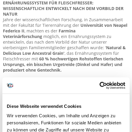
ERNÄHRUNGSSYSTEM FÜR FLEISCHFRESSER:
WISSENSCHAFTLICH ENTWICKELT NACH DEM VORBILD DER
NATUR
Jahre der wissenschaftlichen Forschung, in Zusammenarbeit
mit der Fakultät für Tierernährung der
Universität von Neapel
Federico II
, machten es der
Farmina
Veterinärforschung
möglich, ein Ernährungssystem zu
entwickeln, das nach dem Vorbild der Natur unserer
vierbeinigen Familienmitglieder geschaffen wurde: '
Natural &
Delicious Low Ancestral Grain'
, das Ernährungssystem für
Fleischfresser mit
60 %
hochwertigen Rohstoffen tierischen
Ursprungs, ein bisschen Urgetreide (Dinkel und Hafer) und
produziert ohne Gentechnik.
ZUSAMMENSETZUNG
Hühnerfleisch ohne Knochen (24%), dehydriertes
Hühnerprotein (24%), Dinkel (10%), Hafer (10%), Hühnerfett,
Trockenei, Hering, dehydriertes Heringprotein, Fischöl (vom
Diese Webseite verwendet Cookies
Hering), getrocknete Rübenschnitzel, Erbsenfasern, getrocknete
Wir verwenden Cookies, um Inhalte und Anzeigen zu
Möhren, getrocknete Luzerne, Inulin, Fruktooligosaccharide,
Hefeextrakt (Quelle für Mannan-Oligosaccharide), getrockneter
personalisieren, Funktionen für soziale Medien anbieten
Granatapfel (0.5%), getrockneter Apfel, getrockneter Spinat,
zu können und die Zugriffe auf unsere Website zu