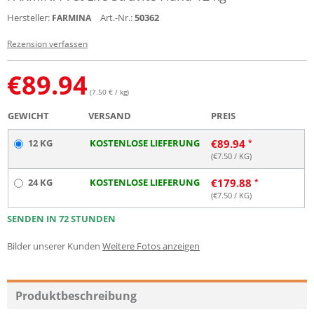
Hersteller:
Art.-Nr.:
50362
FARMINA
Rezension verfassen
€
89.94
(7.50 € / kg)
GEWICHT
VERSAND
PREIS
12 KG
KOSTENLOSE LIEFERUNG
€
89.94
(€
7.50
/ KG)
24 KG
KOSTENLOSE LIEFERUNG
€
179.88
(€
7.50
/ KG)
SENDEN IN 72 STUNDEN
Bilder unserer Kunden
Weitere Fotos anzeigen
Produktbeschreibung