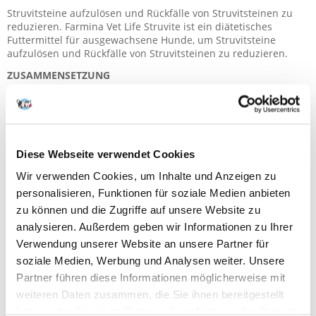
Struvitsteine aufzulösen und Rückfälle von Struvitsteinen zu
reduzieren. Farmina Vet Life Struvite ist ein diätetisches
Futtermittel für ausgewachsene Hunde, um Struvitsteine
aufzulösen und Rückfälle von Struvitsteinen zu reduzieren.
ZUSAMMENSETZUNG
Reis, dehydriertes Hühnerprotein, tierisches Fett, Kartoffel,
Hafer, Trockenvollei, Leinsamen, hydrolysierte tierische
Proteine, Fischöl, Kaliumchlorid, Calciumsulfat,
Calciumcarbonat, Pflanzenöl, Natriumchlorid. Proteinquelle:
dehydriertes Hühnerfleisch, Trockenvollei.
Diese Webseite verwendet Cookies
Harnsäuerungsmittel: Calciumsulfat- Dihydrat (5g/kg).
Wir verwenden Cookies, um Inhalte und Anzeigen zu
INHALTSSTOFFE UND NÄHRWERTE
personalisieren, Funktionen für soziale Medien anbieten
ZUSATZSTOFFE PRO KG
zu können und die Zugriffe auf unsere Website zu
Ernährungsphysiologische Zusatzstoffe: Vitamin A: 15.000IE;
Vitamin D3: 600IE; Vitamin E: 600mg; Vitamin C: 150mg;
analysieren. Außerdem geben wir Informationen zu Ihrer
Nicotinsäure: 38mg; Pantothensäure: 15mg; Vitamin B2: 7,5mg;
Verwendung unserer Website an unsere Partner für
Vitamin B6: 6mg; Vitamin B1: 4,5mg; Vitamin H: 0,4mg; Folsäure:
soziale Medien, Werbung und Analysen weiter. Unsere
0,45mg; Vitamin B12: 0,06mg; Cholin (als Cholinchlorid):
Partner führen diese Informationen möglicherweise mit
2.000mg; Beta-Carotin: 1,5mg; Zinkchelat des Hydroxyanalogs
von Methionin: 970mg; Manganchelat des Hydroxyanalogs von
weiteren Daten zusammen, die Sie ihnen bereitgestellt
Methionin: 400mg; Eisenchelat des Glycinhydrat: 185mg;
haben oder die sie im Rahmen Ihrer Nutzung der Dienste