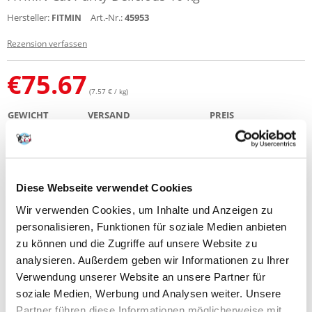
Hersteller:
Art.-Nr.:
45953
FITMIN
Rezension verfassen
€
75.67
(7.57 € / kg)
GEWICHT
VERSAND
PREIS
10 KG
KOSTENLOSE LIEFERUNG
€
75.67
(€
7.57
/ KG)
SENDEN IN 72 STUNDEN
Diese Webseite verwendet Cookies
Bilder unserer Kunden
Weitere Fotos anzeigen
Wir verwenden Cookies, um Inhalte und Anzeigen zu
personalisieren, Funktionen für soziale Medien anbieten
zu können und die Zugriffe auf unsere Website zu
Produktbeschreibung
analysieren. Außerdem geben wir Informationen zu Ihrer
Verwendung unserer Website an unsere Partner für
soziale Medien, Werbung und Analysen weiter. Unsere
Partner führen diese Informationen möglicherweise mit