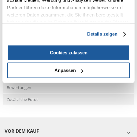
soziale Medien, Werbung und Analysen weiter. Unsere
Partner führen diese Informationen möglicherweise mit
weiteren Daten zusammen, die Sie ihnen bereitgestellt
haben oder die sie im Rahmen Ihrer Nutzung der Dienste
NEUE NACHRICHT
gesammelt haben.
Details zeigen
Fragen und Antworten (FAQ)
Cookies zulassen
Anpassen
Eigenschaften
Bewertungen
Zusätzliche Fotos
VOR DEM KAUF