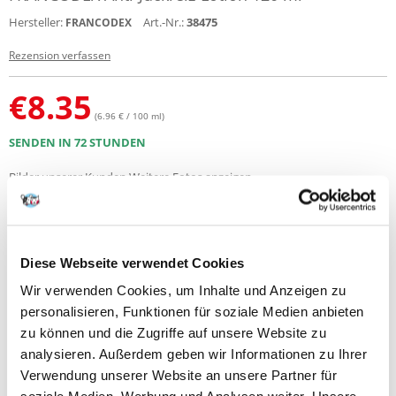
Hersteller:
Art.-Nr.:
38475
FRANCODEX
Rezension verfassen
€
8.35
(6.96 € / 100 ml)
SENDEN IN 72 STUNDEN
Bilder unserer Kunden
Weitere Fotos anzeigen
Produktbeschreibung
Diese Webseite verwendet Cookies
Wir verwenden Cookies, um Inhalte und Anzeigen zu
Speziell gegen Juckreiz bei Hunden. Lindert Reizungen und beruhigt
selbst verhärtete Haut. Tintenfischextrakt, der Hauptbestandteil der
personalisieren, Funktionen für soziale Medien anbieten
Formel, beruhigt gereizte Haut und beschleunigt die Heilung, während
zu können und die Zugriffe auf unsere Website zu
ungesättigte Fettsäuren die untersten Hautschichten mit Feuchtigkeit
analysieren. Außerdem geben wir Informationen zu Ihrer
versorgen.
Verwendung unserer Website an unsere Partner für
Packungsgröße: 120ml