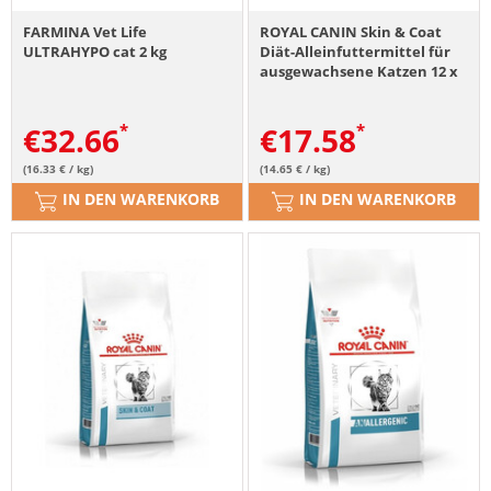
FARMINA Vet Life
ROYAL CANIN Skin & Coat
ULTRAHYPO cat 2 kg
Diät-Alleinfuttermittel für
ausgewachsene Katzen 12 x
85 g
€
32.66
€
17.58
(16.33 € / kg)
(14.65 € / kg)
IN DEN WARENKORB
IN DEN WARENKORB