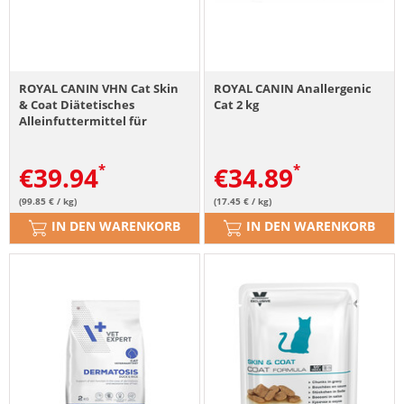
ROYAL CANIN VHN Cat Skin
ROYAL CANIN Anallergenic
& Coat Diätetisches
Cat 2 kg
Alleinfuttermittel für
ausgewachsene Katzen 3,5
kg
€
39.94
€
34.89
(99.85 € / kg)
(17.45 € / kg)
IN DEN WARENKORB
IN DEN WARENKORB