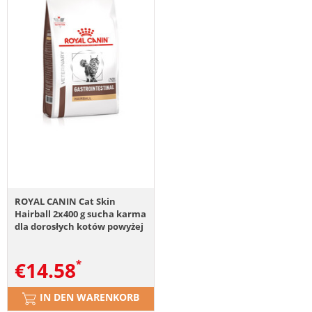
ROYAL CANIN Cat Skin
Hairball 2x400 g sucha karma
dla dorosłych kotów powyżej
12 miesiąca życia,
narażonych na powstawanie
€
14.58
kul włosowych i/lub z
wrażliwą skórą
IN DEN WARENKORB