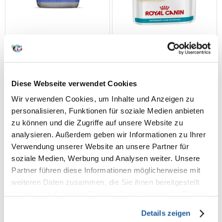
VET EXPERT Veterinary Diet
ROYAL CANIN Cat Skin &
Diese Webseite verwendet Cookies
Cat Dermatosis 2 kg
Coat 24 x 85 g
Wir verwenden Cookies, um Inhalte und Anzeigen zu
personalisieren, Funktionen für soziale Medien anbieten
zu können und die Zugriffe auf unsere Website zu
€
33.37
€
35.16
analysieren. Außerdem geben wir Informationen zu Ihrer
(16.69 € / kg)
(17.24 € / kg)
Verwendung unserer Website an unsere Partner für
IN DEN WARENKORB
IN DEN WARENKORB
soziale Medien, Werbung und Analysen weiter. Unsere
Partner führen diese Informationen möglicherweise mit
weiteren Daten zusammen, die Sie ihnen bereitgestellt
haben oder die sie im Rahmen Ihrer Nutzung der Dienste
gesammelt haben.
Details zeigen