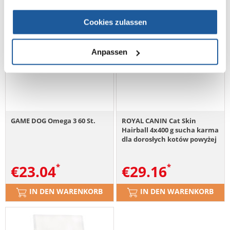
Cookies zulassen
Anpassen
GAME DOG Omega 3 60 St.
ROYAL CANIN Cat Skin
Hairball 4x400 g sucha karma
dla dorosłych kotów powyżej
12 miesiąca życia,
narażonych na powstawanie
€
23.04
€
29.16
kul włosowych i/lub z
wrażliwą skórą
IN DEN WARENKORB
IN DEN WARENKORB