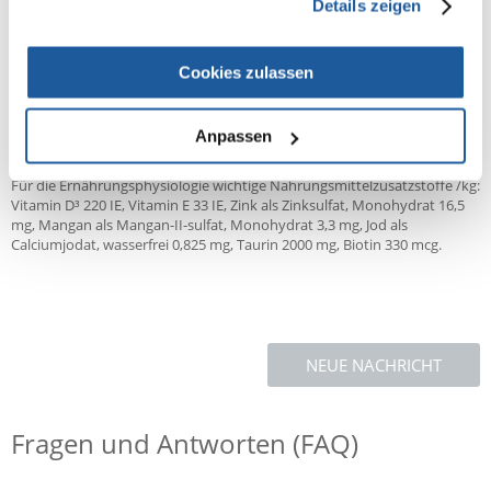
Details zeigen
Zusammensetzung: 70% Kalb (bestehend aus ca. 2/3 Fleisch und
Herzen, ca. 1/3 Leber, Lunge), 28,8% Brühe, 1% Mineralstoffe, 0,2%
Distelöl.
Cookies zulassen
Analytische Bestandteile: Protein 10,6%, Fettgehalt 6,8%, Rohasche
2,4%, Rohfaser 0,5%, Feuchtigkeit 78%.
Anpassen
Ausgeglichenes Verhältnis von Kalzium/Phosphor 1,16/1 (0,29%/0,25%).
Für die Ernährungsphysiologie wichtige Nahrungsmittelzusatzstoffe /kg:
Vitamin D³ 220 IE, Vitamin E 33 IE, Zink als Zinksulfat, Monohydrat 16,5
mg, Mangan als Mangan-II-sulfat, Monohydrat 3,3 mg, Jod als
Calciumjodat, wasserfrei 0,825 mg, Taurin 2000 mg, Biotin 330 mcg.
NEUE NACHRICHT
Fragen und Antworten (FAQ)