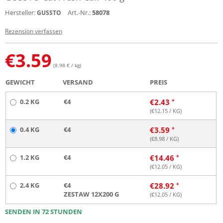
Hersteller:
Art.-Nr.:
58078
GUSSTO
Rezension verfassen
€
3.59
(8.98 € / kg)
GEWICHT
VERSAND
PREIS
0.2 KG
€4
€
2.43
(€
12.15
/ KG)
0.4 KG
€4
€
3.59
(€
8.98
/ KG)
1.2 KG
€4
€
14.46
(€
12.05
/ KG)
2.4 KG
€4
€
28.92
ZESTAW 12X200 G
(€
12.05
/ KG)
SENDEN IN 72 STUNDEN