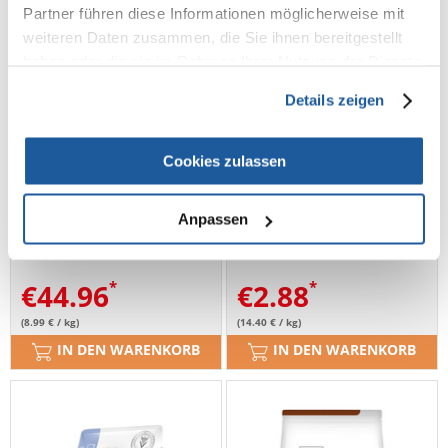
Partner führen diese Informationen möglicherweise mit
weiteren Daten zusammen, die Sie ihnen bereitgestellt
haben oder die sie im Rahmen Ihrer Nutzung der Dienste
gesammelt haben.
Details zeigen
Cookies zulassen
BRIT Grain Free Veterinary
TROVET Renal & Oxalate
Diets Cat Calm Stress Relief
Lamb RID Katzennassfutter
Anpassen
Salmon Pea 5 kg
mit Lammfleisch 200 g
€
44.96
€
2.88
(8.99 € / kg)
(14.40 € / kg)
IN DEN WARENKORB
IN DEN WARENKORB