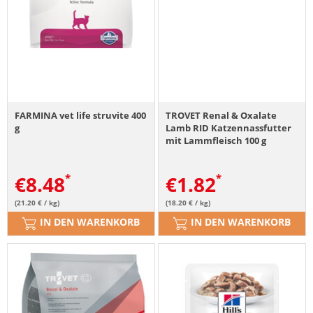
FARMINA vet life struvite 400
TROVET Renal & Oxalate
g
Lamb RID Katzennassfutter
mit Lammfleisch 100 g
€
8.48
€
1.82
(21.20 € / kg)
(18.20 € / kg)
IN DEN WARENKORB
IN DEN WARENKORB