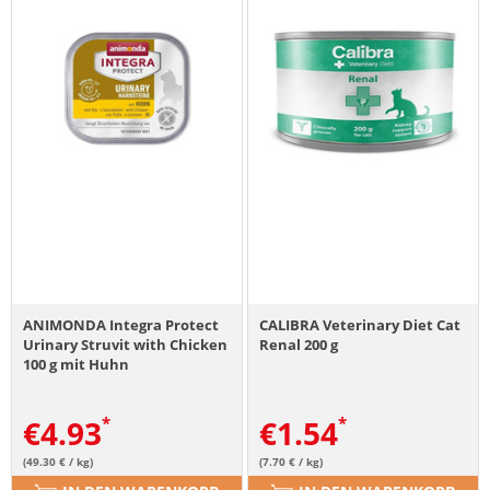
ANIMONDA Integra Protect
CALIBRA Veterinary Diet Cat
Urinary Struvit with Chicken
Renal 200 g
100 g mit Huhn
€
4.93
€
1.54
(49.30 € / kg)
(7.70 € / kg)