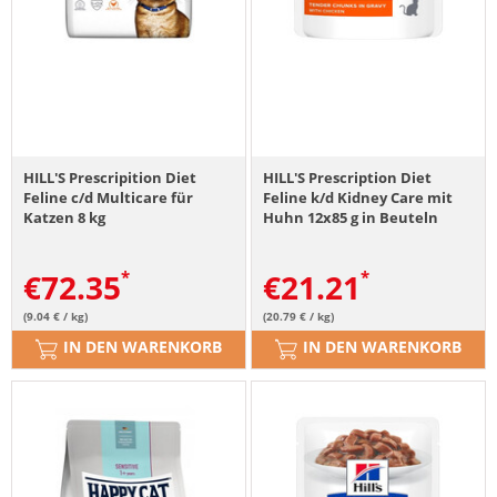
HILL'S Prescripition Diet
HILL'S Prescription Diet
Feline c/d Multicare für
Feline k/d Kidney Care mit
Katzen 8 kg
Huhn 12x85 g in Beuteln
€
72.35
€
21.21
(9.04 € / kg)
(20.79 € / kg)
IN DEN WARENKORB
IN DEN WARENKORB