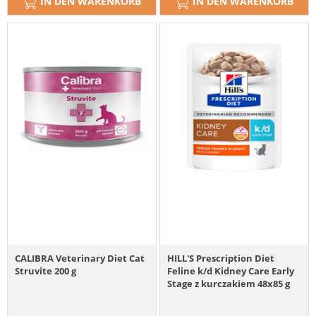
IN DEN WARENKORB
IN DEN WARENKORB
CALIBRA Veterinary Diet Cat
HILL'S Prescription Diet
Struvite 200 g
Feline k/d Kidney Care Early
Stage z kurczakiem 48x85 g