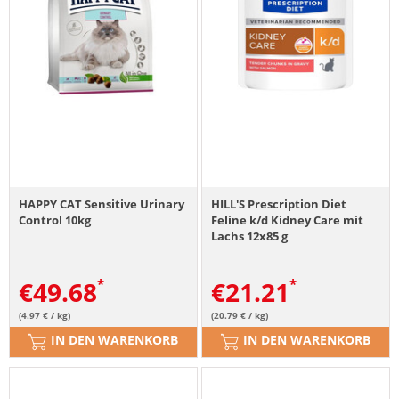
HAPPY CAT Sensitive Urinary
HILL'S Prescription Diet
Control 10kg
Feline k/d Kidney Care mit
Lachs 12x85 g
€
49.68
€
21.21
(4.97 € / kg)
(20.79 € / kg)
IN DEN WARENKORB
IN DEN WARENKORB