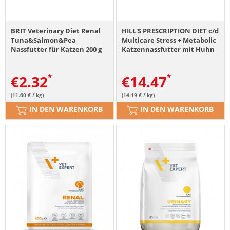
BRIT Veterinary Diet Renal
HILL'S PRESCRIPTION DIET c/d
Tuna&Salmon&Pea
Multicare Stress + Metabolic
Nassfutter für Katzen 200 g
Katzennassfutter mit Huhn
12x85g in Beuteln
€
2.32
€
14.47
(11.60 € / kg)
(14.19 € / kg)
IN DEN WARENKORB
IN DEN WARENKORB