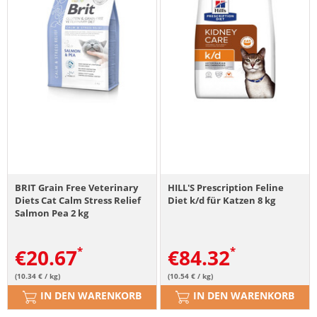
BRIT Grain Free Veterinary
HILL'S Prescription Feline
Diets Cat Calm Stress Relief
Diet k/d für Katzen 8 kg
Salmon Pea 2 kg
€
20.67
€
84.32
(10.34 € / kg)
(10.54 € / kg)
IN DEN WARENKORB
IN DEN WARENKORB