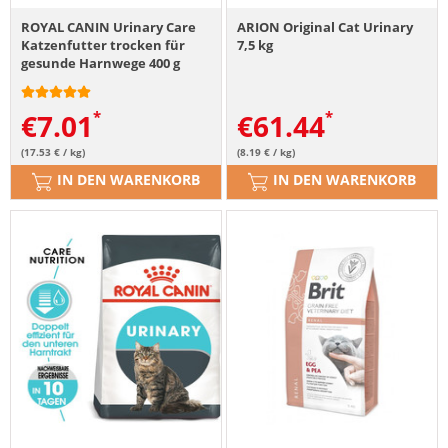
ROYAL CANIN Urinary Care
ARION Original Cat Urinary
Katzenfutter trocken für
7,5 kg
gesunde Harnwege 400 g
€
7.01
€
61.44
(17.53 € / kg)
(8.19 € / kg)
IN DEN WARENKORB
IN DEN WARENKORB