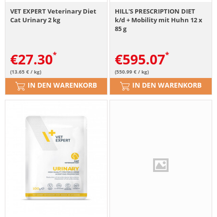
VET EXPERT Veterinary Diet
HILL'S PRESCRIPTION DIET
Cat Urinary 2 kg
k/d + Mobility mit Huhn 12 x
85 g
€
27.30
€
595.07
(13.65 € / kg)
(550.99 € / kg)
IN DEN WARENKORB
IN DEN WARENKORB