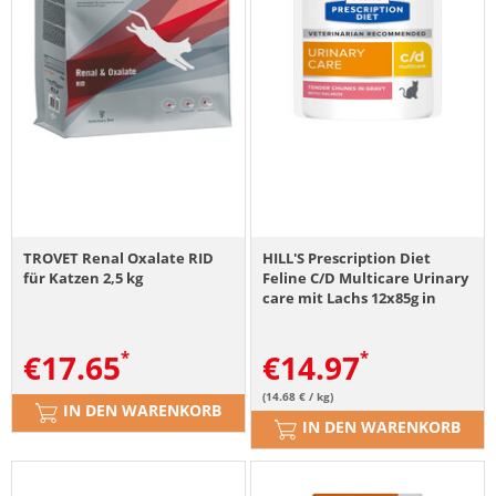
TROVET Renal Oxalate RID
HILL'S Prescription Diet
für Katzen 2,5 kg
Feline C/D Multicare Urinary
care mit Lachs 12x85g in
Tütchen
€
17.65
€
14.97
(14.68 € / kg)
IN DEN WARENKORB
IN DEN WARENKORB