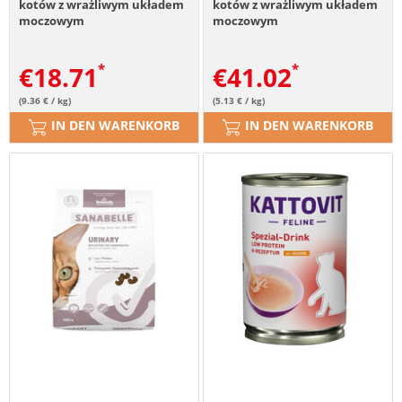
kotów z wrażliwym układem
kotów z wrażliwym układem
moczowym
moczowym
€
18.71
€
41.02
(9.36 € / kg)
(5.13 € / kg)
IN DEN WARENKORB
IN DEN WARENKORB