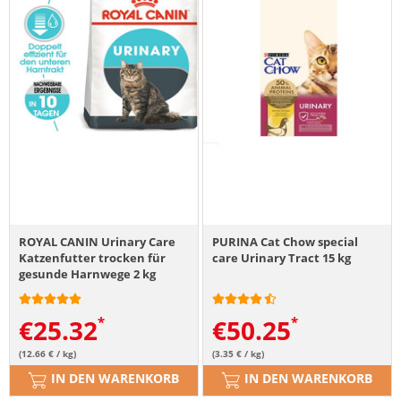
ROYAL CANIN Urinary Care
PURINA Cat Chow special
Katzenfutter trocken für
care Urinary Tract 15 kg
gesunde Harnwege 2 kg
€
25.32
€
50.25
(12.66 € / kg)
(3.35 € / kg)
IN DEN WARENKORB
IN DEN WARENKORB