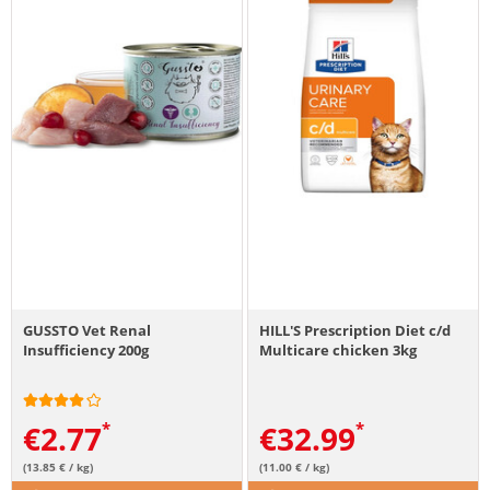
GUSSTO Vet Renal
HILL'S Prescription Diet c/d
Insufficiency 200g
Multicare chicken 3kg
€
2.77
€
32.99
(13.85 € / kg)
(11.00 € / kg)