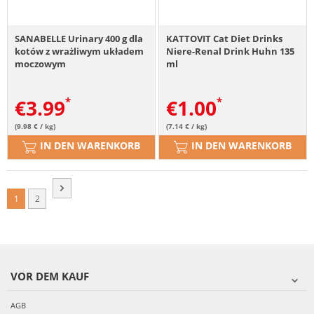
SANABELLE Urinary 400 g dla
KATTOVIT Cat Diet Drinks
kotów z wrażliwym układem
Niere-Renal Drink Huhn 135
moczowym
ml
€
3.99
€
1.00
(9.98 € / kg)
(7.14 € / kg)
IN DEN WARENKORB
IN DEN WARENKORB
1
2
VOR DEM KAUF
AGB