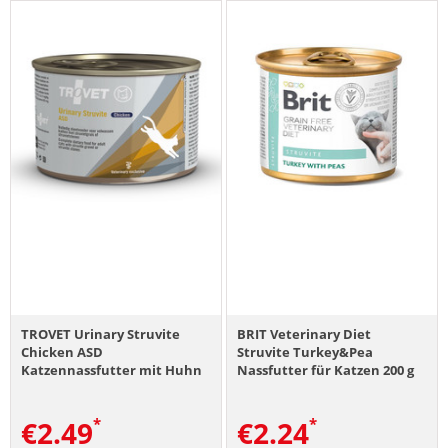
TROVET Urinary Struvite
BRIT Veterinary Diet
Chicken ASD
Struvite Turkey&Pea
Katzennassfutter mit Huhn
Nassfutter für Katzen 200 g
200 g
€
2.49
€
2.24