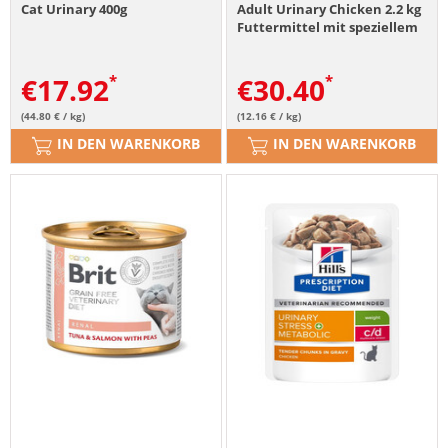
Cat Urinary 400g
Adult Urinary Chicken 2.2 kg
Futtermittel mit speziellem
Schutz für die Harnwege
€
17.92
€
30.40
(44.80 € / kg)
(12.16 € / kg)
IN DEN WARENKORB
IN DEN WARENKORB