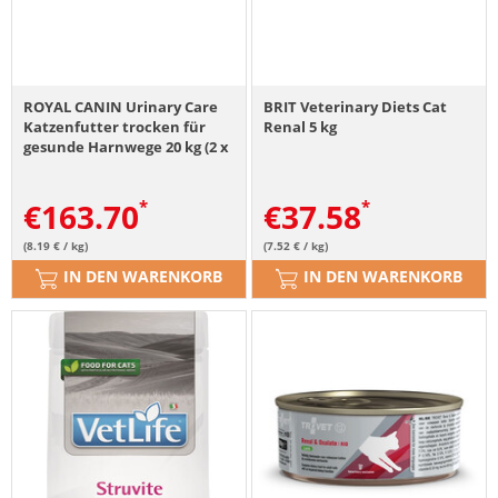
ROYAL CANIN Urinary Care
BRIT Veterinary Diets Cat
Katzenfutter trocken für
Renal 5 kg
gesunde Harnwege 20 kg (2 x
10 kg)
€
163.70
€
37.58
(8.19 € / kg)
(7.52 € / kg)
IN DEN WARENKORB
IN DEN WARENKORB