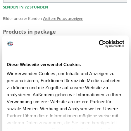
SENDEN IN 72 STUNDEN
Bilder unserer Kunden
Weitere Fotos anzeigen
Products in package
HILL'S Science Plan Canine Puppy Small & Mini
2 x
(58515)
Chicken New 3 kg
Diese Webseite verwendet Cookies
Wir verwenden Cookies, um Inhalte und Anzeigen zu
Produktbeschreibung
personalisieren, Funktionen für soziale Medien anbieten
zu können und die Zugriffe auf unsere Website zu
Kleiner Hund, große Liebe. HILL'S SCIENCE PLAN Small & Mini Puppy
Hundefutter mit Huhn ist eine Ernährung, die speziell auf die
analysieren. Außerdem geben wir Informationen zu Ihrer
Entwicklungsbedürfnisse von Welpen kleiner Rassen und Zwergrassen
Verwendung unserer Website an unsere Partner für
abgestimmt ist, sodass sie den besten Start ins Leben erhalten und ihr
soziale Medien, Werbung und Analysen weiter. Unsere
volles Potenzial ausschöpfen können. Speziell hergestellt mit unseren
kleinsten Pellets.
Partner führen diese Informationen möglicherweise mit
weiteren Daten zusammen, die Sie ihnen bereitgestellt
DHA aus Fischöl für eine gesunde Entwicklung des Gehirns und der
haben oder die sie im Rahmen Ihrer Nutzung der Dienste
Augen