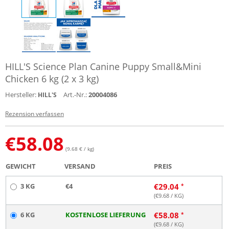
HILL'S Science Plan Canine Puppy Small&Mini
Chicken 6 kg (2 x 3 kg)
Hersteller:
Art.-Nr.:
20004086
HILL'S
Rezension verfassen
€
58.08
(9.68 € / kg)
GEWICHT
VERSAND
PREIS
3 KG
€4
€
29.04
(€
9.68
/ KG)
6 KG
KOSTENLOSE LIEFERUNG
€
58.08
(€
9.68
/ KG)