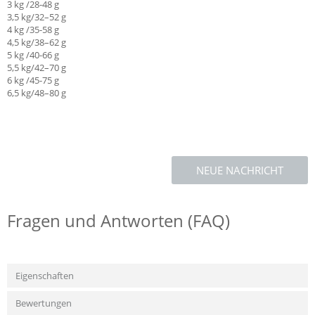
3 kg /28-48 g
3,5 kg/32–52 g
4 kg /35-58 g
4,5 kg/38–62 g
5 kg /40-66 g
5,5 kg/42–70 g
6 kg /45-75 g
6,5 kg/48–80 g
NEUE NACHRICHT
Fragen und Antworten (FAQ)
Eigenschaften
Bewertungen