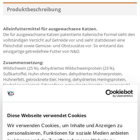
Produktbeschreibung
Alleinfuttermittel für ausgewachsene Katzen.
Die für ausgewachsene Katzen patentierte italienische Formel sieht den
vollständigen Verzicht auf Getreide vor und sieht stattdessen eine
Fleischdiät sowie Gemüse- und Obstzusätze vor. So entstand das
einzigartige getreidefreie Futter von N&D.
Zusammensetzung:
Wildschwein (25 %), dehydriertes Wildschweinprotein (23 %),
Süßkartoffel, Huhn ohne Knochen, dehydriertes Hühnerprotein,
Hühnerfett, getrocknete Eier, Hering, dehydriertes Heringsprotein,
Fischöl (aus Hering), Erbsenfaser, getrocknete Karotte , Luzernemehl,
Chicorée-Inulin, Fructo-Oligosaccharide, Hefeextrakt (Quelle für
Mannan-Oligosaccharide), getrockneter Apfel (0,5 %), getrockneter
Granatapfel, getrocknete Orange, getrockneter Spinat,
Flohsamenschalen und -samen (0,3 %), getrocknete Blaubeeren,
Natrium Chlorid, getrocknete Bierhefe, Kurkuma (0,2 %), Aloe-Extrakt.
Diese Webseite verwendet Cookies
Zusatzstoffe in 1kg:
Wir verwenden Cookies, um Inhalte und Anzeigen zu
Vitamine, Provitamine und andere chemisch definierte Substanzen mit
personalisieren, Funktionen für soziale Medien anbieten
ähnlicher Wirkung: Vitamin A (3a672b) 18.000 IE; Vitamin D3 (3a671) 1200