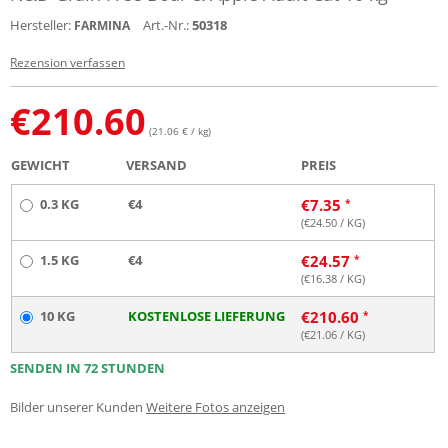
Hersteller:
Art.-Nr.:
50318
FARMINA
Rezension verfassen
€
210.60
(21.06 € / kg)
GEWICHT
VERSAND
PREIS
0.3 KG
€4
€
7.35
(€
24.50
/ KG)
1.5 KG
€4
€
24.57
(€
16.38
/ KG)
10 KG
KOSTENLOSE LIEFERUNG
€
210.60
(€
21.06
/ KG)
SENDEN IN 72 STUNDEN
Bilder unserer Kunden
Weitere Fotos anzeigen