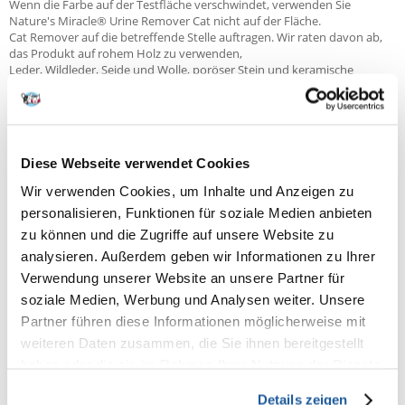
Wenn die Farbe auf der Testfläche verschwindet, verwenden Sie
Nature's Miracle® Urine Remover Cat nicht auf der Fläche.
Cat Remover auf die betreffende Stelle auftragen. Wir raten davon ab,
das Produkt auf rohem Holz zu verwenden,
Leder, Wildleder, Seide und Wolle, poröser Stein und keramische
Oberflächen. Verwenden Sie immer zuerst Nature's Miracle® Urine
Remover Cat. Andere Reiniger und Waschmittel funktionieren
möglicherweise nicht und "fixieren" Flecken chemisch, die später nicht
mehr entfernt werden können.
Flecken- und Geruchsentfernung: Reinigen Sie den Fleck so gut es geht
Diese Webseite verwendet Cookies
und tränken Sie die verschmutzte Stelle anschließend gründlich mit
dem Produkt. Das Einweichen ist wichtig, weil das Produkt dadurch
Wir verwenden Cookies, um Inhalte und Anzeigen zu
tiefer eindringen kann. 15 Minuten einwirken lassen und dann den Fleck
personalisieren, Funktionen für soziale Medien anbieten
mit einem sauberen Tuch abtrocknen.
Schwierige Flecken: Vor der Anwendung des Produkts den
zu können und die Zugriffe auf unsere Website zu
Fleckenbereich sanft schrubben und 15 Minuten einwirken lassen.
analysieren. Außerdem geben wir Informationen zu Ihrer
Starke Gerüche: Die gesamte verschmutzte Fläche erneut einweichen
Verwendung unserer Website an unsere Partner für
und trocknen lassen.
soziale Medien, Werbung und Analysen weiter. Unsere
Partner führen diese Informationen möglicherweise mit
weiteren Daten zusammen, die Sie ihnen bereitgestellt
Zusammensetzung:
haben oder die sie im Rahmen Ihrer Nutzung der Dienste
<5% nichtionische Tenside, <5% Phosphate, Duftstoffe (Citronellol,
gesammelt haben.
Linalool, Limonene), 2-Methyl-2Hisothiazol-3-on,
Details zeigen