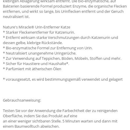
klebrigen Ablagerung wirksam entfernt. Die bio-enzymatische, auf
Bakterien basierende Formel produziert Enzyme, die organische Flecken
entfernen, und wirkt so lange, bis Urinflecken entfernt und der Geruch
neutralisiert ist.
Nature's Miracle® Urin-Entferner Katze
* Starker Fleckenentferner für Katzenurin.
* Entfernt wirksam starke Verschmutzungen durch Katzenurin und
dessen gelbe, klebrige Rückstände.
* Bio-enzymatische Formel zur Entfernung von Urin.
* Neutralisiert unangenehme Uringerüche.
* Zur Verwendung auf Teppichen, Böden, Möbeln, Stoffen und mehr.
* Sicher für Haustiere und Haushalte*.
* Parfümiert mit ätherischen Ölen
* vorausgesetzt, es wird bestimmungsgemäß verwendet und gelagert
Gebrauchsanweisung:
Testen Sie vor der Anwendung die Farbechtheit der zu reinigenden
Oberfläche, indem Sie das Produkt auf eine
an einer weniger sichtbaren Stelle. 5 Minuten warten und dann mit
einem Baumwolltuch abwischen.