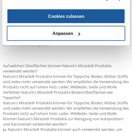
METHYLCHLOROISOTHIAZOLINONE, BENZISOTHIAZOLINONE.
Vorsicht! Verursacht Augenreizungen. Wenn ein ärztlicher Rat
Cookies zulassen
erforderlich ist, zeigen Sie den Behälter oder das Etikett vor. Außerhalb
der Reichweite von Kindern aufbewahren. Lesen Sie alle Anweisungen
sorgfältig durch und befolgen Sie sie. BEI KONTAKT MIT DEN AUGEN:
Anpassen
Einige Minuten lang behutsam mit Wasser spülen. Entfernen Sie
Kontaktlinsen, wenn sie vorhanden sind und leicht entfernt werden
können. Weiter ausspülen.
Auf welchen Oberflächen können Nature's Miracle® Produkte
verwendet werden?
Nature's Miracle® Produkte können für Teppiche, Böden, Möbel, Stoffe
und vieles mehr verwendet werden. Wir empfehlen die Verwendung des
Produkts nicht auf rohem Holz, Leder, Wildleder, Seide und Wolle
Verfärben Nature's Miracle® Produkte Böden/Oberflächen wie
Teppiche?
Nature's Miracle® Produkte können für Teppiche, Böden, Möbel, Stoffe
und vieles mehr verwendet werden. Wir empfehlen die Verwendung des
Produkts nicht auf rohem Holz, Leder, Wildleder, Seide und Wolle
Können Nature's Miracle® Produkte zur Reinigung von Autopolstern
und Karosserien verwendet werden?
Ja, Nature's Miracle® Produkte können auch verwendet werden, um