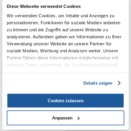
(1.06 € / 100 ml)
Diese Webseite verwendet Cookies
IN DEN WARENKORB
IN DEN WARENKORB
Wir verwenden Cookies, um Inhalte und Anzeigen zu
personalisieren, Funktionen für soziale Medien anbieten
zu können und die Zugriffe auf unsere Website zu
analysieren. Außerdem geben wir Informationen zu Ihrer
Verwendung unserer Website an unsere Partner für
soziale Medien, Werbung und Analysen weiter. Unsere
Partner führen diese Informationen möglicherweise mit
weiteren Daten zusammen, die Sie ihnen bereitgestellt
haben oder die sie im Rahmen Ihrer Nutzung der Dienste
gesammelt haben.
Details zeigen
Cookies zulassen
NATURE'S MIRACLE
Anpassen
Stain&Odour Remover Dog
709 ml