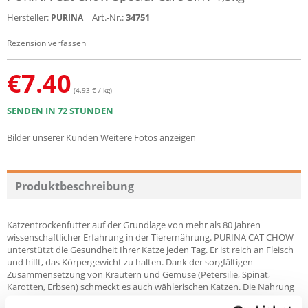
Hersteller:
Art.-Nr.:
34751
PURINA
Rezension verfassen
€
7.40
(4.93 € / kg)
SENDEN IN 72 STUNDEN
Bilder unserer Kunden
Weitere Fotos anzeigen
Produktbeschreibung
Katzentrockenfutter auf der Grundlage von mehr als 80 Jahren
wissenschaftlicher Erfahrung in der Tierernährung. PURINA CAT CHOW
unterstützt die Gesundheit Ihrer Katze jeden Tag. Er ist reich an Fleisch
und hilft, das Körpergewicht zu halten. Dank der sorgfältigen
Zusammensetzung von Kräutern und Gemüse (Petersilie, Spinat,
Karotten, Erbsen) schmeckt es auch wählerischen Katzen. Die Nahrung
ist reich an Vitamin E zur Unterstützung der natürlichen Immunität. Es