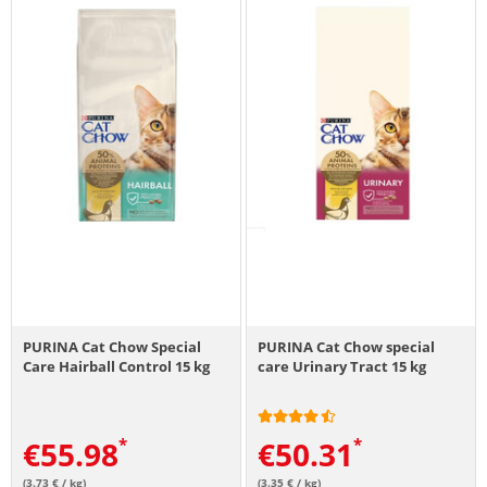
PURINA Cat Chow Special
PURINA Cat Chow special
Care Hairball Control 15 kg
care Urinary Tract 15 kg
€
55.98
€
50.31
(3.73 € / kg)
(3.35 € / kg)