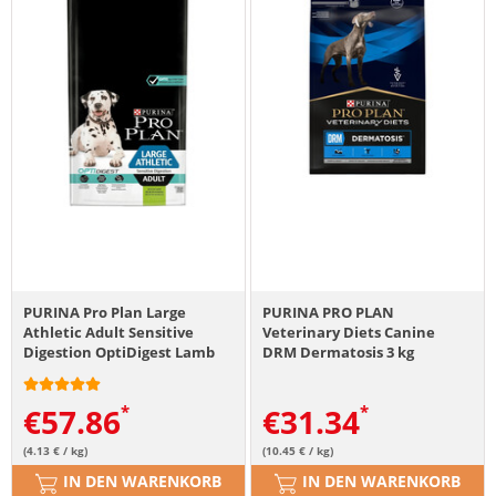
PURINA Pro Plan Large
PURINA PRO PLAN
Athletic Adult Sensitive
Veterinary Diets Canine
Digestion OptiDigest Lamb
DRM Dermatosis 3 kg
14 kg
€
57.86
€
31.34
(4.13 € / kg)
(10.45 € / kg)
IN DEN WARENKORB
IN DEN WARENKORB