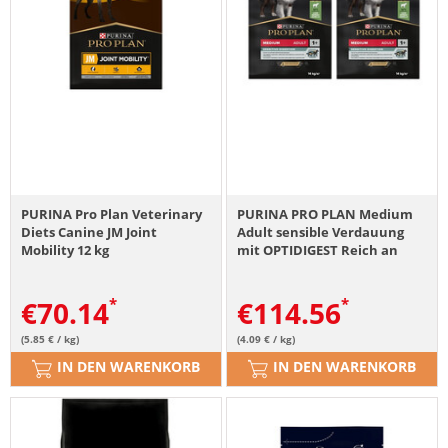
PURINA Pro Plan Veterinary
PURINA PRO PLAN Medium
Diets Canine JM Joint
Adult sensible Verdauung
Mobility 12 kg
mit OPTIDIGEST Reich an
Lamm 28kg (2 x 14 kg)
€
70.14
€
114.56
(5.85 € / kg)
(4.09 € / kg)
IN DEN WARENKORB
IN DEN WARENKORB