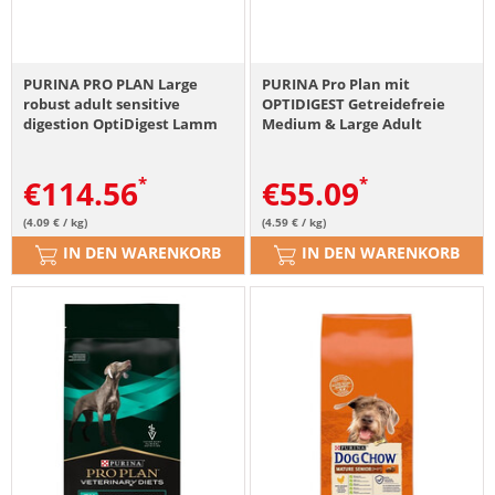
PURINA PRO PLAN Large
PURINA Pro Plan mit
robust adult sensitive
OPTIDIGEST Getreidefreie
digestion OptiDigest Lamm
Medium & Large Adult
28 kg (2 x 14 kg)
Sensible Verdauung
Truthahn 12kg
€
114.56
€
55.09
(4.09 € / kg)
(4.59 € / kg)
IN DEN WARENKORB
IN DEN WARENKORB