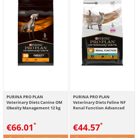
PURINA PRO PLAN
PURINA PRO PLAN
Veterinary Diets Canine OM
Veterinary Diets Feline NF
Obesity Management 12 kg
Renal Function Advanced
dla psów do redukcji
Care 5 kg sucha karma dla
nadmiernej masy ciała
kotów z przewlekłą
€
66.01
€
44.57
niewydolnością nerek