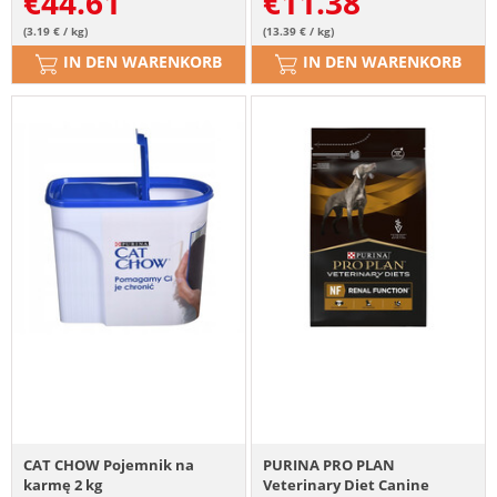
€
44.61
€
11.38
(3.19 € / kg)
(13.39 € / kg)
IN DEN WARENKORB
IN DEN WARENKORB
CAT CHOW Pojemnik na
PURINA PRO PLAN
karmę 2 kg
Veterinary Diet Canine