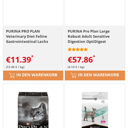
PURINA PRO PLAN
PURINA Pro Plan Large
Veterinary Diet Feline
Robust Adult Sensitive
Gastrointestinal Lachs
Digestion OptiDigest
10x85g
Jagnięcina 14 kg
€
11.39
€
57.86
(13.40 € / kg)
(4.13 € / kg)
IN DEN WARENKORB
IN DEN WARENKORB