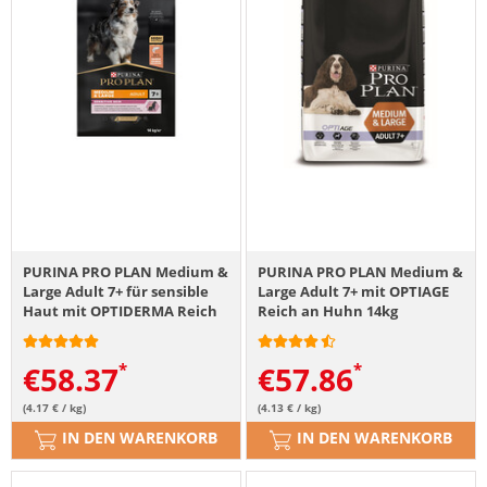
PURINA PRO PLAN Medium &
PURINA PRO PLAN Medium &
Large Adult 7+ für sensible
Large Adult 7+ mit OPTIAGE
Haut mit OPTIDERMA Reich
Reich an Huhn 14kg
an Lachs 14kg
€
58.37
€
57.86
(4.17 € / kg)
(4.13 € / kg)
IN DEN WARENKORB
IN DEN WARENKORB