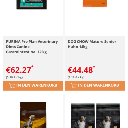
PURINA Pro Plan Veterinary
DOG CHOW Mature Senior
Diets Canine
Huhn 14kg
Gastrointestinal 12 kg
€
62.27
€
44.48
(5.19 € / kg)
(3.18 € / kg)
IN DEN WARENKORB
IN DEN WARENKORB