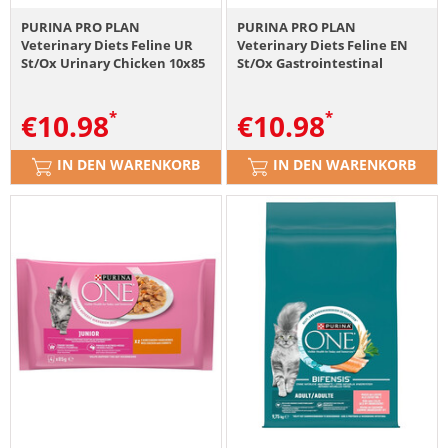
PURINA PRO PLAN
PURINA PRO PLAN
Veterinary Diets Feline UR
Veterinary Diets Feline EN
St/Ox Urinary Chicken 10x85
St/Ox Gastrointestinal
g
Chicken 10x85 g
€
10.98
€
10.98
IN DEN WARENKORB
IN DEN WARENKORB