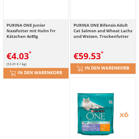
PURINA ONE Junior
PURINA ONE Bifensis Adult
Nassfutter mit Huhn f+r
Cat Salmon and Wheat Lachs
Kätzchen 4x85g
und Weizen, Trockenfutter
für Katzen 9,75 kg
€
4.03
€
59.53
(12.21 € / kg)
IN DEN WARENKORB
IN DEN WARENKORB