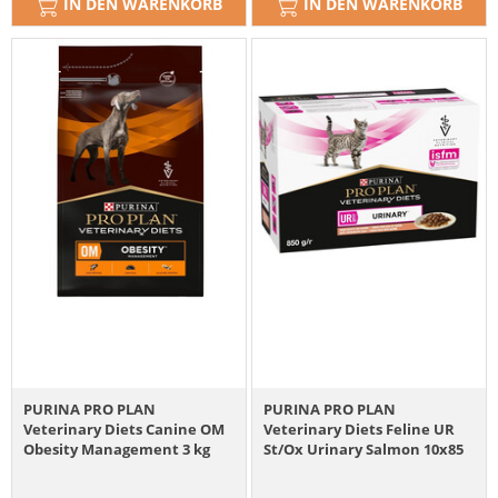
IN DEN WARENKORB
IN DEN WARENKORB
PURINA PRO PLAN
PURINA PRO PLAN
Veterinary Diets Canine OM
Veterinary Diets Feline UR
Obesity Management 3 kg
St/Ox Urinary Salmon 10x85
dla psów do redukcji
g
nadmiernej masy ciała