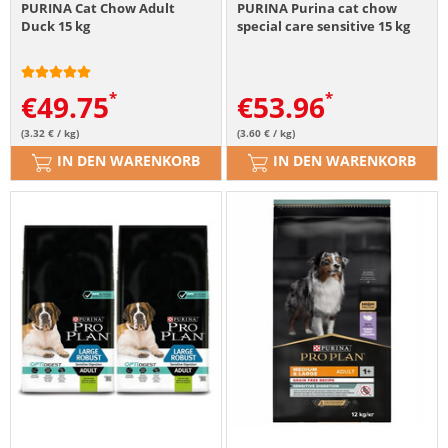
PURINA Cat Chow Adult
PURINA Purina cat chow
Duck 15 kg
special care sensitive 15 kg
€
49.75
€
53.96
(3.32 € / kg)
(3.60 € / kg)
IN DEN WARENKORB
IN DEN WARENKORB