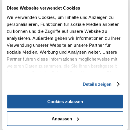
100%
Diese Webseite verwendet Cookies
Wir verwenden Cookies, um Inhalte und Anzeigen zu
personalisieren, Funktionen für soziale Medien anbieten
100% KUNDEN EMPFEHLEN DIESES PRODUKT
zu können und die Zugriffe auf unsere Website zu
REZENSION VERFASSEN
analysieren. Außerdem geben wir Informationen zu Ihrer
Recommend
Verwendung unserer Website an unsere Partner für
soziale Medien, Werbung und Analysen weiter. Unsere
Produktbeschreibung
Partner führen diese Informationen möglicherweise mit
weiteren Daten zusammen, die Sie ihnen bereitgestellt
PURINA® PRO PLAN® Medium & Large Adult 7+ mit OPTIAGE® liefert
haben oder die sie im Rahmen Ihrer Nutzung der Dienste
alle Nährstoffe, die dabei helfen eine sehr gute körperliche Verfassung
Ihres Hundes zu bewahren. Zusätzlich enthält OPTIAGE® eine exklusive
gesammelt haben.
und patentierte Nährstoffmischung, die nachweislich die
Details zeigen
Gehirnfunktion älterer Hunde verbessert und dabei hilft, das
Aktivitätslevel, die Lebhaftigkeit und das Interesse von älteren Hunden
zu steigern.
Cookies zulassen
Anpassen