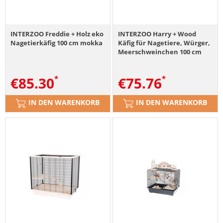
INTERZOO Freddie + Holz eko
INTERZOO Harry + Wood
Nagetierkäfig 100 cm mokka
Käfig für Nagetiere, Würger,
Meerschweinchen 100 cm
€
85.30
€
75.76
IN DEN WARENKORB
IN DEN WARENKORB