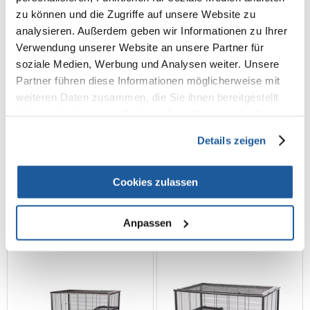
zu können und die Zugriffe auf unsere Website zu
analysieren. Außerdem geben wir Informationen zu Ihrer
Verwendung unserer Website an unsere Partner für
soziale Medien, Werbung und Analysen weiter. Unsere
Partner führen diese Informationen möglicherweise mit
weiteren Daten zusammen, die Sie ihnen bereitgestellt
haben oder die sie im Rahmen Ihrer Nutzung der Dienste
INTERZOO Rocky + Terrace
INTERZOO Rocky + Terrace
gesammelt haben.
Hamsterkäfig 42 cm rosa
Hamsterkäfig 42 cm schwarz
Details zeigen
Cookies zulassen
€
37.29
€
37.29
IN DEN WARENKORB
IN DEN WARENKORB
Anpassen